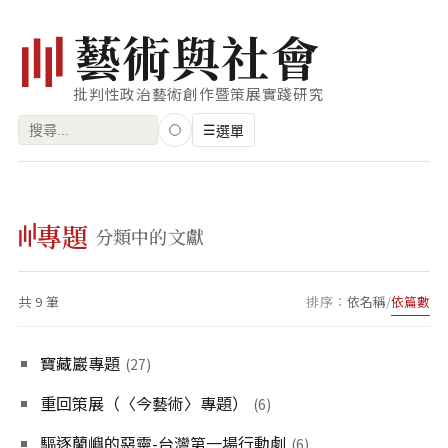
藝
術
與
社
會
批判性政治藝術創作暨策展實踐研究
搜
☰
選單
尋
關
瀏覽
鍵
專題
藝術家
分類中的文獻
字:
創作類型
共 9 筆
排序：
依名稱
/
依篇數
專題
索引
寶藏巖專題
(27)
關鍵字
重回策展（〈今藝術〉專題）
(6)
標籤雲
驅逐蘭嶼的惡靈-台灣第一場行動劇
(6)