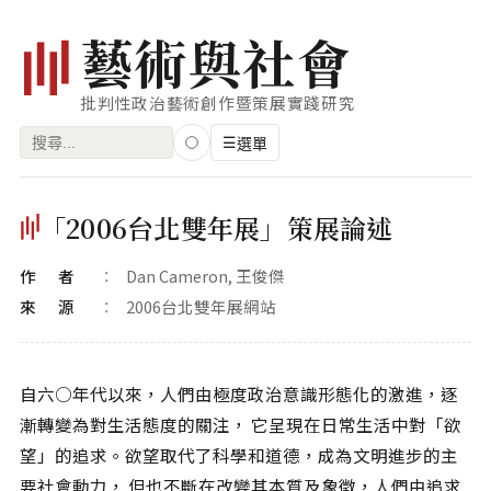
藝
術
與
社
會
批判性政治藝術創作暨策展實踐研究
搜
☰
選單
尋
關
瀏覽
「2006台北雙年展」策展論述
鍵
藝術家
字:
作者
Dan Cameron, 王俊傑
創作類型
來源
2006台北雙年展網站
專題
索引
自六○年代以來，人們由極度政治意識形態化的激進，逐
關鍵字
漸轉變為對生活態度的關注， 它呈現在日常生活中對「欲
望」的追求。欲望取代了科學和道德，成為文明進步的主
標籤雲
要社會動力， 但也不斷在改變其本質及象徵，人們由追求