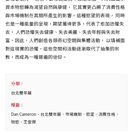
相關網站
資本物慾轉為渴望自然與康健， 它其實更凸顯了消費性格
關於
與市場機制在其間所產生的影響。這種慾望的表現， 同時
也是一種能量的呈現，期望獲得更多，代表了愈加恐懼失
關於本站
去， 人們恐懼失去健康、失去美麗、失去年輕與失去財
團隊成員
富，因此，人們創造各類奇幻空間與集體活動， 以填補面
出版品
對這現實的恐懼，這些空間和活動逐漸取代了抽象的宗
教，而成為一種普遍的信仰。
分類：
台北雙年展
標籤：
Dan Cameron
，
台北雙年展
，
市場機制
，
慾望
，
消費性格
，
物慾
，
王俊傑