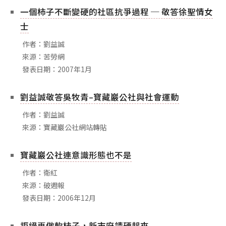
一個柿子不斷變硬的社區抗爭過程 ─ 敬答徐聖情女
士
作者：劉益誠
來源：苦勞網
發表日期：2007年1月
劉益誠敬答吳牧青–寶藏巖公社與社會運動
作者：劉益誠
來源：寶藏巖公社網站轉貼
寶藏巖公社連意識形態也不是
作者：衛紅
來源：破週報
發表日期：2006年12月
拒絕再做軟柿子，新市府請硬起來