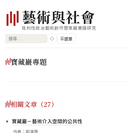
藝
術
與
社
會
批判性政治藝術創作暨策展實踐研究
搜
☰
選單
尋
關
瀏覽
寶藏巖專題
鍵
藝術家
字:
創作類型
專題
相關文章（27）
索引
關鍵字
寶藏巖－藝術介入空間的公共性
標籤雲
作者：郭淇瑋