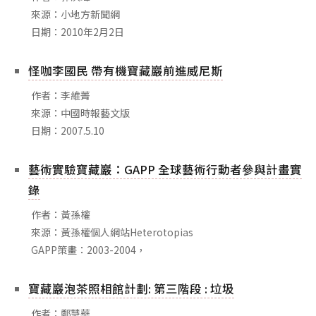
相關網站
來源：小地方新聞網
日期：2010年2月2日
關於
關於本站
怪咖李國民 帶有機寶藏巖前進威尼斯
團隊成員
作者：李維菁
出版品
來源：中國時報藝文版
日期：2007.5.10
藝術實驗寶藏巖：GAPP 全球藝術行動者參與計畫實
錄
作者：黃孫權
來源：黃孫權個人網站Heterotopias
GAPP策畫：2003-2004，
寶藏巖泡茶照相館計劃: 第三階段 : 垃圾
作者：鄭慧華