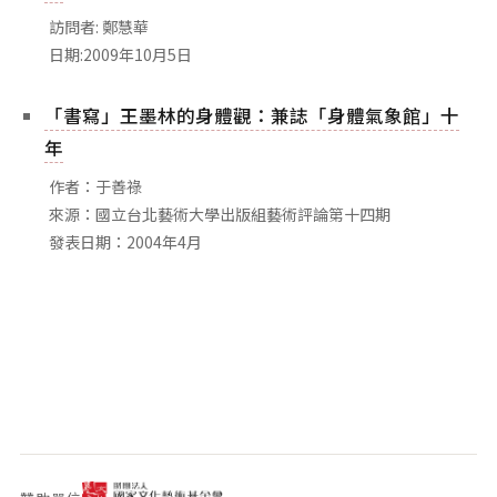
相關網站
訪問者: 鄭慧華
關於
日期:2009年10月5日
關於本站
「書寫」王墨林的身體觀：兼誌「身體氣象館」十
團隊成員
年
出版品
作者：于善祿
來源：國立台北藝術大學出版組藝術評論第十四期
發表日期：2004年4月