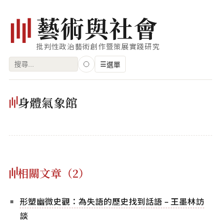
藝
術
與
社
會
批判性政治藝術創作暨策展實踐研究
搜
☰
選單
尋
關
瀏覽
身體氣象館
鍵
藝術家
字:
創作類型
專題
相關文章（2）
索引
關鍵字
形塑幽微史觀：為失語的歷史找到話語 – 王墨林訪
標籤雲
談