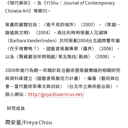
相關網站
《現代美術》，及《YiShu：Journal of Contemporary
Chinese Art》等期刊。
關於
關於本站
策畫的展覽包括：〈看不見的城市〉（2003），〈穿越─
廢墟與文明〉 （2004）、與比利時時策展人范黛琳
團隊成員
（Barbara Vanderlinden）共同策劃2004台北國際雙年展
出版品
〈在乎現實嗎？〉、國藝會策展專案〈疆界〉（2006），
以及〈寶藏巖泡茶照相館/ 第五階段/ 勘誤〉（2008）。
2009年進行為期一年關於政治藝術暨策展實踐的相關研究
與資料庫建立（國藝會策展培力計畫），編著〈藝術與社
會─當代藝術家專文與訪談〉（台北市立美術館出版）。
個人網站：
http://goya.bluecircus.net/
研究成員
周安曼/Freya Chou