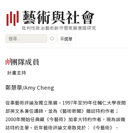
藝
術
與
社
會
批判性政治藝術創作暨策展實踐研究
搜
☰
選單
尋
關
瀏覽
團隊成員
鍵
藝術家
字:
計畫主持
創作類型
鄭慧華/Amy Cheng
專題
從事藝術評論及獨立策展。1997年至99年任輔仁大學夜間
索引
部英文系兼任講師，並為《藝術新聞》雜誌特約作者；
關鍵字
2000年開始任典藏《今藝術》加拿大特約作者，現為該雜
標籤雲
誌特約主筆。近年藝術評論文章散見於：《今藝術》、