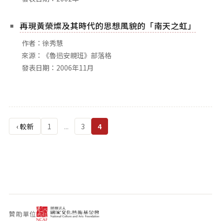
相關網站
關於
再現黃榮燦及其時代的思想風貌的「南天之虹」
關於本站
作者：徐秀慧
來源：《魯迅安親班》部落格
團隊成員
發表日期：2006年11月
出版品
文
章
‹ 較新
1
...
3
4
分
頁
贊助單位