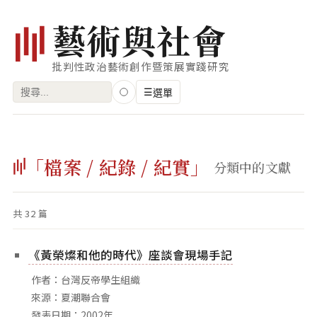
藝
術
與
社
會
批判性政治藝術創作暨策展實踐研究
搜
☰
選單
尋
關
瀏覽
鍵
「檔案 / 紀錄 / 紀實」
藝術家
分類中的文獻
字:
創作類型
共 32 篇
專題
索引
《黃榮燦和他的時代》座談會現場手記
關鍵字
作者：台灣反帝學生組織
標籤雲
來源：夏潮聯合會
發表日期：2002年