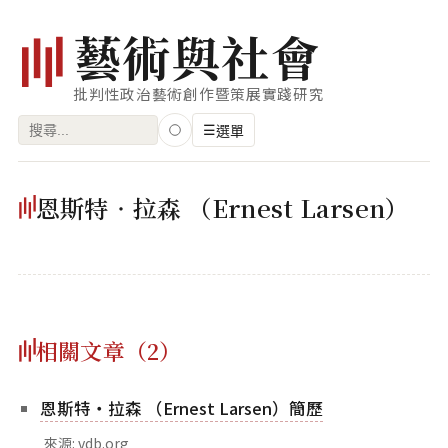
藝
術
與
社
會
批判性政治藝術創作暨策展實踐研究
搜
☰
選單
尋
關
瀏覽
恩斯特‧拉森 （Ernest Larsen）
鍵
藝術家
字:
創作類型
專題
相關文章（2）
索引
關鍵字
恩斯特‧拉森 （Ernest Larsen）簡歷
標籤雲
來源: vdb.org