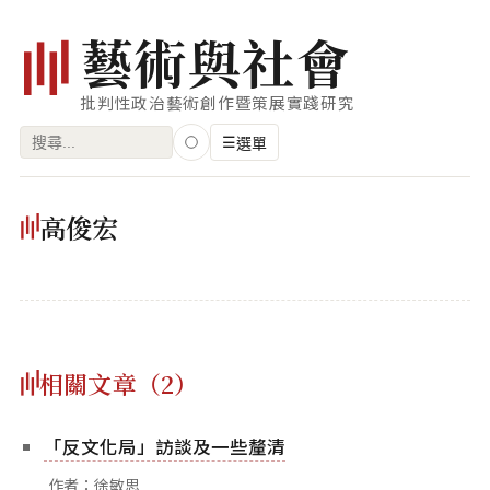
藝
術
與
社
會
批判性政治藝術創作暨策展實踐研究
搜
☰
選單
尋
關
瀏覽
高俊宏
鍵
藝術家
字:
創作類型
專題
相關文章（2）
索引
關鍵字
「反文化局」訪談及一些釐清
標籤雲
作者：徐敏思