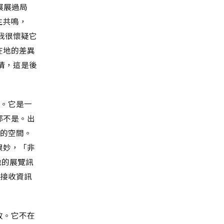
年展展過局
生共鳴，
我很懷疑它
在地的差異
事情，這是後
係。它是一
都不是。出
在的空間。
x很妙，「非
地的展覽訊
，接收資訊
故。它不在