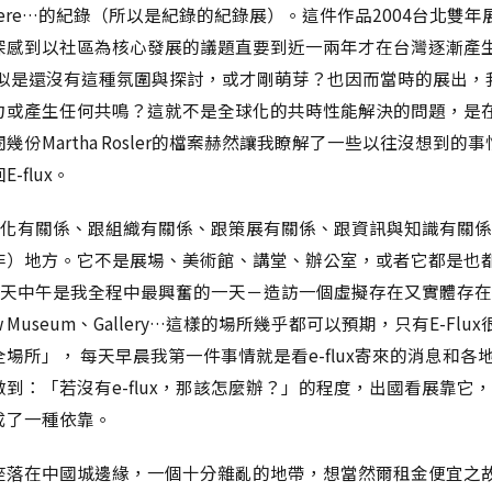
ved Here…的紀錄（所以是紀錄的紀錄展）。這件作品2004台北雙
深感到以社區為核心發展的議題直要到近一兩年才在台灣逐漸產
那時似是還沒有這種氛圍與探討，或才剛萌芽？也因而當時的展出，
力或產生任何共鳴？這就不是全球化的共時性能解決的問題，是
幾份Martha Rosler的檔案赫然讓我瞭解了一些以往沒想到的
-flux。
跟全球化有關係、跟組織有關係、跟策展有關係、跟資訊與知識有關
非）地方。它不是展場、美術館、講堂、辦公室，或者它都是也
ux那天中午是我全程中最興奮的一天－造訪一個虛擬存在又實體存
w Museum、Gallery…這樣的場所幾乎都可以預期，只有E-Flu
場所」， 每天早晨我第一件事情就是看e-flux寄來的消息和各
到：「若沒有e-flux，那該怎麼辦？」的程度，出國看展靠它
成了一種依靠。
座落在中國城邊緣，一個十分雜亂的地帶，想當然爾租金便宜之