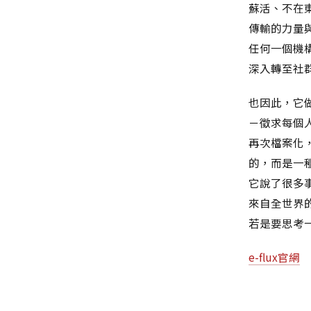
蘇活、不在
傳輸的力量與
任何一個機
深入轉至社
也因此，它
－徵求每個人
再次檔案化
的，而是一
它說了很多事
來自全世界
若是要思考
e-flux官網