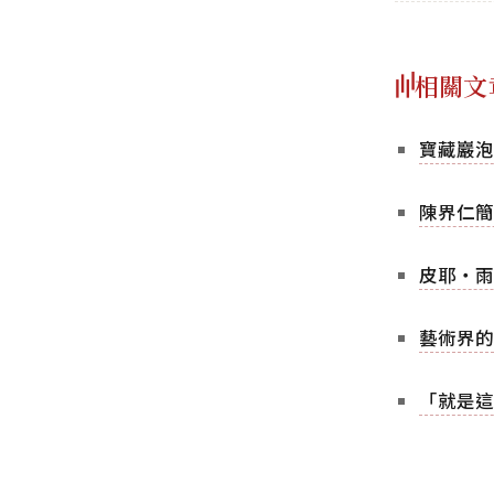
相關文
寶藏巖泡
陳界仁簡
皮耶‧雨格
藝術界的
「就是這