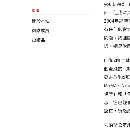
you Li
關於
部，但我深
2004年
關於本站
有任何影響
團隊成員
問題。我翻閱
出版品
話。還是說回E
E-flux
個全能的（
發去E-fl
MoMA、Ne
場所」和「全
息，它已經做
靠它，衍然
它的辦公室