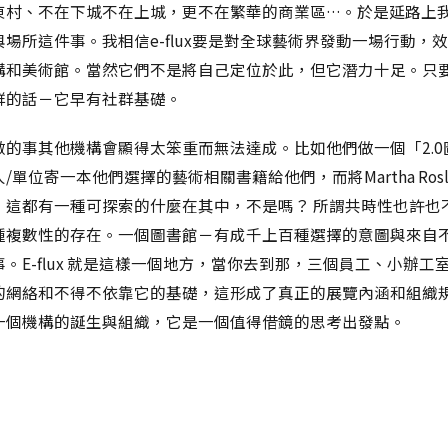
東村、不在下城不在上城，更不在繁華的商業區…。於是延路上
場所這件事。我相信e-flux要是對全球藝術界發動一場行動，
構和美術館。當然它們不是將自己定位於此，但它潛力十足。只
群的話－它早有社群基礎。
做的事其他機構會顯得太笨重而無法達成。比如他們做一個「2.0
/單位寄一本他們選擇的藝術相關書籍給他們，而將Martha Rosl
，這都有一種可探索的什麼在其中，不是嗎？ 所謂共時性也許也
種複數性的存在。一個圖書館－有成千上百種選擇的意圖與來自
。E-flux 就是這樣一個地方，當你去到那，三個員工、小辦工
的網絡和不得不依靠它的基礎，這形成了真正的展覽內涵和組織
一個機構的誕生與組織，它是一個值得借鏡的思考出發點。