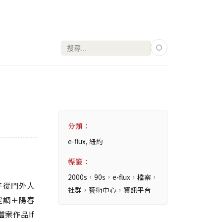
搜
尋
關
鍵
字:
分類：
e-flux, 紐約
標籤：
2000s
，
90s
，
e-flux
，
檔案
，
子從門外人
社群
，
藝術中心
，
資訊平台
空調＋陽春
檔案作品If