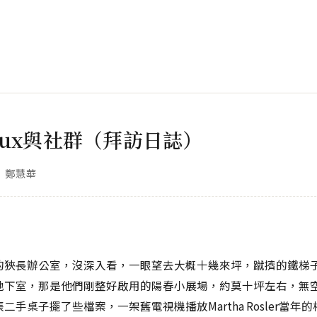
 flux與社群（拜訪日誌）
鄭慧華
的狹長辦公室，沒深入看，一眼望去大概十幾來坪，蹴擠的鐵梯
地下室，那是他們剛整好啟用的陽春小展場，約莫十坪左右，無
二手桌子擺了些檔案，一架舊電視機播放Martha Rosler當年的