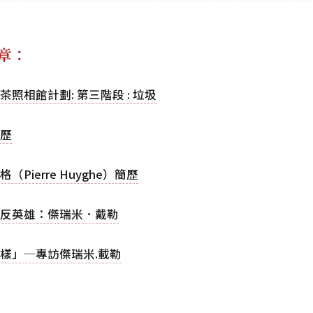
章：
茶照相館計劃: 第三階段 : 垃圾
歷
（Pierre Huyghe）簡歷
反英雄：傑瑞米．戴勒
樣」─專訪傑瑞米.載勒