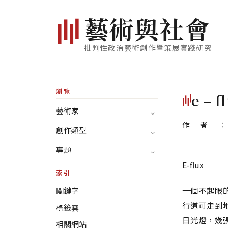
藝
術
與
社
會
批判性政治藝術創作暨策展實踐研究
瀏覽
e –
藝術家
作者
創作類型
專題
E-flux
索引
一個不起眼
關鍵字
行道可走到
標籤雲
日光燈，幾張
相關網站