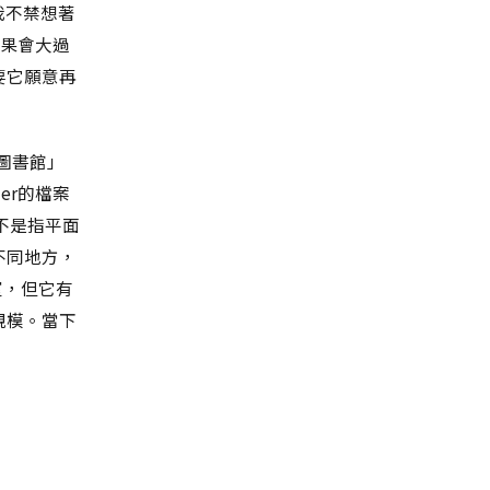
我不禁想著
效果會大過
要它願意再
圖書館」
er的檔案
不是指平面
不同地方，
室，但它有
規模。當下