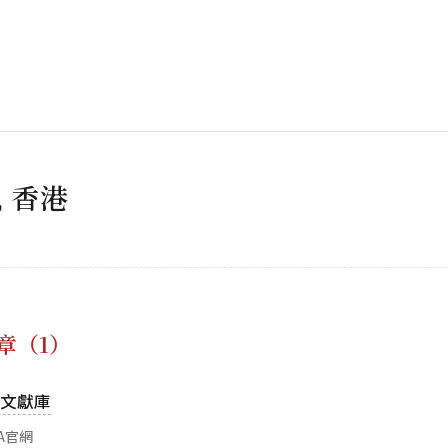
, 香港
章（1）
洲文獻庫
A官網