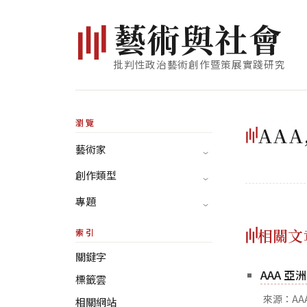
藝
術
與
社
會
批判性政治藝術創作暨策展實踐研究
瀏覽
AAA
藝術家
創作類型
專題
相關文
索引
關鍵字
AAA 亞
標籤雲
來源：AA
相關網站