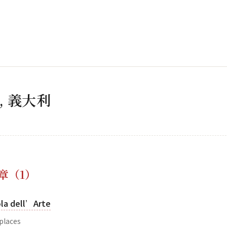
a, 義大利
章（1）
ola dell’Arte
laces