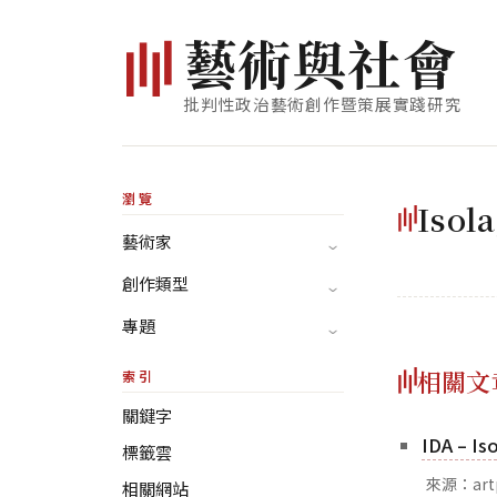
藝
術
與
社
會
批判性政治藝術創作暨策展實踐研究
瀏覽
Isol
藝術家
創作類型
專題
相關文
索引
關鍵字
IDA – Is
標籤雲
來源：artp
相關網站