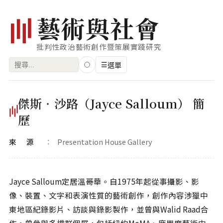
藝
術
與
社
會
批判性政治藝術創作暨策展實踐研究
搜
☰
選單
尋
關
瀏覽
傑斯‧沙路（Jayce Salloum） 簡
鍵
藝術家
歷
字:
創作類型
來源
Presentation House Gallery
專題
索引
Jayce Salloum定居溫哥華。自1975年起從事攝影、影
關鍵字
像、裝置、文字和表演性質的藝術創作，創作內容涉獵中
標籤雲
東地區紀錄影片、訪談與錄影製作，並曾與Walid Raad合