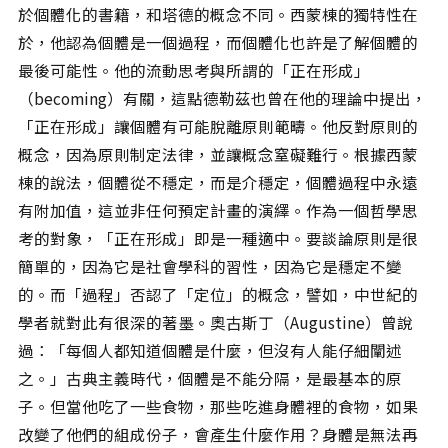
於個體化的書籍，和塔德的概念不同。西蒙棟的獨特性在
於，他認為個體是一個過程，而個體化也許是了解個體的
最後可能性。他的流動思考與所謂的「正在形成」
（becoming）有關，這點德勒茲也曾在他的理論中提出，
「正在形成」讓個體有可能脫離原則範疇。他反對原則的
概念，因為原則制定法律，並讓概念窒礙難行。根據西蒙
棟的說法，個體從不穩定，而是介穩定，個體過程中永遠
有附加值，這並非任何預定計畫的演繹。作為一個哲學思
考的對象，「正在形成」即是一種適中。要談論原則是很
簡單的，因為它是社會學科的習性，因為它是穩定不變
的。而「過程」否認了「定位」的概念，譬如，中世紀的
學者就對此有很深的著墨。奧古斯丁（Augustine）曾說
過：「每個人都知道個體是什麼，但沒有人能仔細闡述
之。」古典主義時代，個體是不能分隔，是最基本的原
子。但當他吃了一些食物，那些吃進身體裡的食物，如果
改變了他們的組成份子，會產生什麼作用？身體是無法再