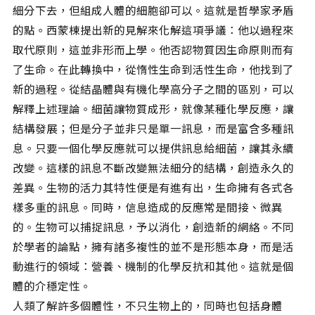
細分下去，但組成人體的細胞卻可以。這就是哲學家矛盾
的點。西蒙棟提出新的見解來化解這項爭議：他以過程來
取代原則，這並非形而上學。他否認物質因生命原則而有
了生命。在此轉換中，從惰性生命到活性生命，他找到了
新的過程。從結晶體與有機化學高分子之間的區別，可以
解釋上述理論。細菌讓物質成形，就像某種化學反應，讓
結構發展；但是分子並非只是單一訊息，而是富含多種訊
息。只要一個化學反應就可以提供訊息給細菌，讓其永續
改變。這樣的訊息不斷改變無法細分的結構，創造永久的
差異。生物的活力其特性便是有進有出，生命擁有各式各
樣多重的訊息。同時，信息造成的反應常是間接、微異
的。生物可以捕捉訊息，予以消化，創造新的網絡。不同
於學者的論點，擁有諸多複性的並不是形態本身，而是活
動進行的領域：營養、機制的化學反抗和其他。這就是個
體的介穩定性。
人類了解許多個體性，不只生物上的，同時也包括身體