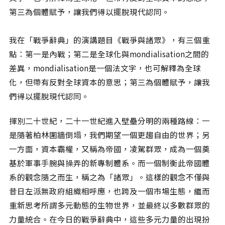
相關網站
第三為個體賦予，讓我們得以擺脫現代認同。
關於
我在「戰爭辭典」的演講題目《戰爭與諸眾》，有三個重
關於本站
點：第一是內戰；第二是全球化與mondialisation之間的
團隊成員
差異，mondialisation是一個法文字，也可解釋為全球
出版品
化，但帶有反對全球資本的意思；第三為個體賦予，讓我
們得以擺脫現代認同。
揮別二十世紀，二十一世紀進入壁壘分明的兩種路線：一
是隨著柏林圍牆倒塌，我們期望一個更趨自由的世界；另
一方面，資本霸權，又稱為帝國，凌駕群眾，成為一個奠
基於軍事手腕與操弄的新專制體系。而一個制衡此帝國體
系的觀念隨之而生，稱之為「諸眾」。這樣的觀念不僅與
昔日左派無政府組織相呼應，也跨及一個市場生態，繼而
重新思考所謂多元動態的生物世界，並最終以多數群眾的
力量統合。在今日的戰爭辭典中，這些多元力量的出現扮