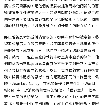
廣告公司需要的，是他們的品牌被提及而非他們贊助的藝
術被實現？任何業界人士，如能自問前述幾點，便能了解
箇中差異。要理解世界性與全球化的區別，可以從一個關
鍵的問題開始：「對象是誰？在想什麼？何時在想？」。
那些曾被思考過或付諸實現的，都將在過程中被定義。藝
術家或策展人在做展覽時，並不願承認資金市場體系所帶
來的好處，就立場而言，他們並不想沾全球經濟體系的
鍋；然而，一但在展覽的執行中考量資本體系的條件，他
們的意識形態與藝術思考向度便不得不受到箝制，連帶消
弭了尋找存在面向的意義。以此，世界性的文化與藝術實
踐，與資本體系的思考、走向是截然不同的。尚呂克．儂
曦（Jean Luc-Nancy）在他的著作《世界性》（World-
wide）中，討論藝術與世界的相似。「世界並非一個客
觀、外圍的系統單位：世界不在我之前，前方的世界不屬
於我，那是一個陌生的國度。」就上述的觀點來說，我的