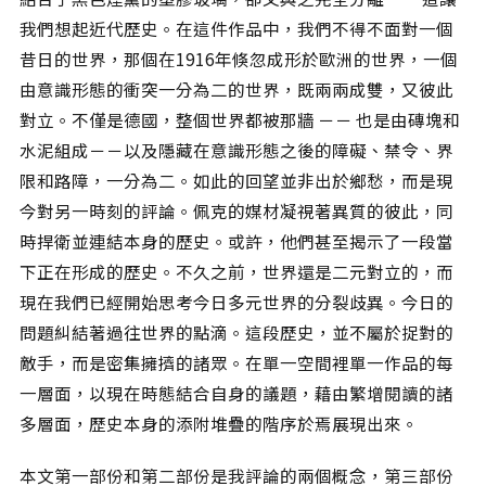
我們想起近代歷史。在這件作品中，我們不得不面對一個
昔日的世界，那個在1916年倏忽成形於歐洲的世界，一個
由意識形態的衝突一分為二的世界，既兩兩成雙，又彼此
對立。不僅是德國，整個世界都被那牆 －－ 也是由磚塊和
水泥組成－－以及隱藏在意識形態之後的障礙、禁令、界
限和路障，一分為二。如此的回望並非出於鄉愁，而是現
今對另一時刻的評論。佩克的媒材凝視著異質的彼此，同
時捍衛並連結本身的歷史。或許，他們甚至揭示了一段當
下正在形成的歷史。不久之前，世界還是二元對立的，而
現在我們已經開始思考今日多元世界的分裂歧異。今日的
問題糾結著過往世界的點滴。這段歷史，並不屬於捉對的
敵手，而是密集擁擠的諸眾。在單一空間裡單一作品的每
一層面，以現在時態結合自身的議題，藉由繁增閱讀的諸
多層面，歷史本身的添附堆疊的階序於焉展現出來。
本文第一部份和第二部份是我評論的兩個概念，第三部份