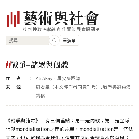
藝
術
與
社
會
批判性政治藝術創作暨策展實踐研究
搜
☰
選單
尋
關
瀏覽
戰爭–諸眾與個體
鍵
藝術家
字:
作者
Ali Akay，周安曼翻譯
創作類型
來源
周安曼（本文經作者同意刊登）, 戰爭與辭典演
專題
講稿
索引
關鍵字
《戰爭與諸眾》，有三個重點：第一是內戰；第二是全球
化與mondialisation之間的差異，mondialisation是一個法
標籤雲
文字，也可解釋為全球化，但帶有反對全球資本的意思；