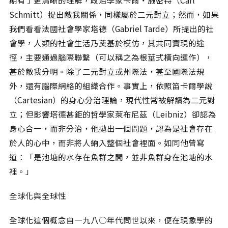
Schmitt）提出敵我關係，同樣屬於二元對立；然而，如果
我們看看法國社會學家塔德（Gabriel Tarde）所提出的社
會學，人類的社會生活乃奠基於模仿，其共同實現的途
徑，主要通過腦際聯繫（可以稱之為根莖式橫向運作），
甚於敵我分明。除了二元對立或州際法，甚至國際法規
外，還有腦際網絡的組織合作。事實上，依照笛卡爾學說
（Cartesian）的身心分治理論，現代性常被解讀為二元對
立；但影響塔德甚鉅的哲學家萊布尼茲（Leibniz）卻認為
身心合一，而非分治，他拋出一個問題，認為是社會存在
於人的心中，而非將人納入整個社會裡面。如同他曾寫
道：「是池塘的水存在魚群之間，並非魚群身在池塘的水
裡。」
全球化與全球性
全球化這個概念自一九八○年代問世以來，便在現象學的