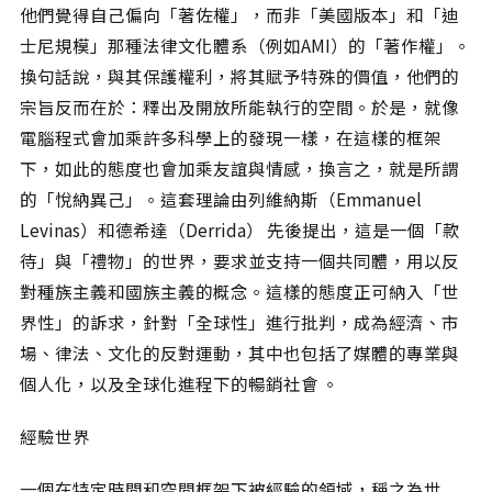
他們覺得自己偏向「著佐權」，而非「美國版本」和「迪
士尼規模」那種法律文化體系（例如AMI）的「著作權」。
換句話說，與其保護權利，將其賦予特殊的價值，他們的
宗旨反而在於：釋出及開放所能執行的空間。於是，就像
電腦程式會加乘許多科學上的發現一樣，在這樣的框架
下，如此的態度也會加乘友誼與情感，換言之，就是所謂
的「悅納異己」。這套理論由列維納斯（Emmanuel
Levinas）和德希達（Derrida） 先後提出，這是一個「款
待」與「禮物」的世界，要求並支持一個共同體，用以反
對種族主義和國族主義的概念。這樣的態度正可納入「世
界性」的訴求，針對「全球性」進行批判，成為經濟、市
場、律法、文化的反對運動，其中也包括了媒體的專業與
個人化，以及全球化進程下的暢銷社會 。
經驗世界
一個在特定時間和空間框架下被經驗的領域，稱之為世