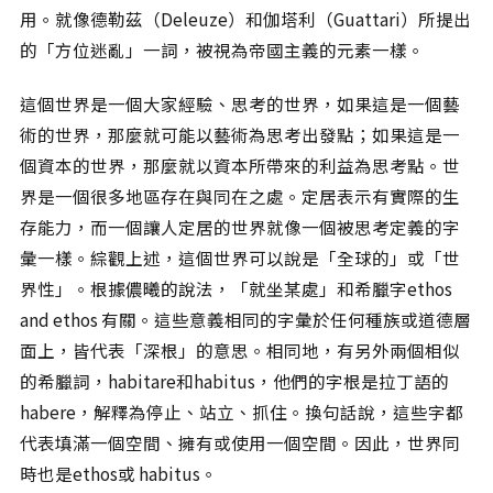
用。就像德勒茲（Deleuze）和伽塔利（Guattari）所提出
的「方位迷亂」一詞，被視為帝國主義的元素一樣。
這個世界是一個大家經驗、思考的世界，如果這是一個藝
術的世界，那麼就可能以藝術為思考出發點；如果這是一
個資本的世界，那麼就以資本所帶來的利益為思考點。世
界是一個很多地區存在與同在之處。定居表示有實際的生
存能力，而一個讓人定居的世界就像一個被思考定義的字
彙一樣。綜觀上述，這個世界可以說是「全球的」或「世
界性」。根據儂曦的說法，「就坐某處」和希臘字ethos
and ethos 有關。這些意義相同的字彙於任何種族或道德層
面上，皆代表「深根」的意思。相同地，有另外兩個相似
的希臘詞，habitare和habitus，他們的字根是拉丁語的
habere，解釋為停止、站立、抓住。換句話說，這些字都
代表填滿一個空間、擁有或使用一個空間。因此，世界同
時也是ethos或 habitus。