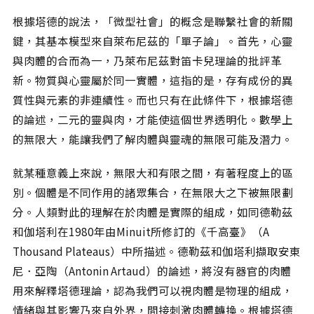
根據塔德的說法，「微型社會」的概念是聯繫社會的新關
鍵，其基本模型來自萊布尼茲的「單子論」。首先，心靈
與肉體的合而為一，乃萊布尼茲對笛卡兒理論的批評革
新。物質與心靈屬於同一實體，這指的是，存有成份的異
質性與元素的非連續性。而也只有在此條件下，根據塔德
的論述，二元的靈與肉，才能使這個世界透明化。數學上
的無限大，能讓我們了解肉體與靈魂的無限可能及潛力。
就某種意義上來說，無限大和有限之間，有著程度上的區
別。個體是不同作用的諸眾集合，在無限大之下被無限劃
分。人類對此的理解在於肉體是實際的組成，如同德勒茲
和伽塔利在1980年由Minuit所修訂的《千高臺》（A
Thousand Plateaus）中所描述。德勒茲和伽塔利擷取安東
尼．亞陶（Antonin Artaud）的論述，將沒有器官的肉體
用來解釋塔德理論，認為我們可以視肉體是物理的組成，
情緒與其影響乃來自外界，間接刺激肉體轉換。根據塔德