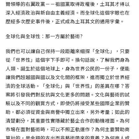
爾領導的右翼政黨－－祖國黨取得政權後，土耳其才得以
深入經濟政治與新自由主義經濟。而全球化這個字眼也在
歷經多次歷史事件後，正式成為土耳其文的通用字彙。
全球化與全球性：那一方屬於藝術?
我們也可以讓自己保持一段距離來細探「全球化」，只要
從「世界性」這個字下手即可。換句話說，了解我們身為
人類、誕生於這個地球上，身為世界公民的一份子，便能
讓我們超越國與國以及文化間的框架，進而獨立於世界經
濟的全球活動。「全球化」與「世界性」的差異在哪？答
案將引發我們對反抗與文化更多的問題。文化與藝術的試
驗以及不同的觀賞方式，即使仍將接受某些國際企業的贊
助，都必須從資金與商譽中獨立出來，另外考量；如此的
清楚劃分，其重要性實隱藏於藝企合作的動機裡面。為何
市場在面對藝術時，可以不照正軌運作？為何主要贊助商
算計的，是金額的支出而非藝術帶來的意義？為何商人或