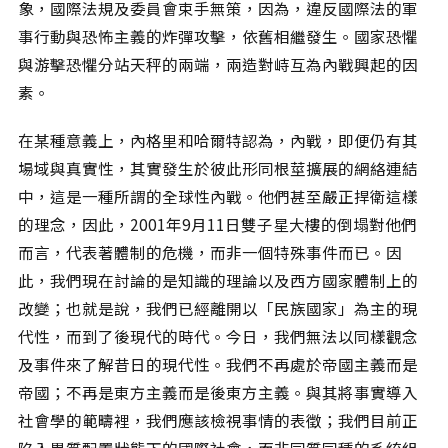
象，國際法規及委員會束手無策，因為，違反國際法的軍
事行動與恐怖主義的炸彈攻擊，依舊相繼發生。國家恐懼
與游擊恐懼分站天秤的兩端，兩造對峙互為內戰興起的因
素。
在某種意義上，內格里和哈爾特認為，內戰，即便仍有其
場域與真實性，其實發生於彼此形同根莖擴展的網絡連結
中，這是一種所謂的全球性內戰。他們甚至嚴正捍衛這樣
的理念，因此，2001年9月11日雙子星大樓的倒塌對他們
而言，代表著體制的危機，而非一個特殊事件而已。因
此，我們現在討論的是知識的理論以及西方國家體制上的
改變；也就是說，我們已經離開以「民族國家」為主的現
代性，而到了後現代的時代。今日，我們無法以同樣觀念
及事件來了解昔日的現代性。我們不再處於帝國主義而是
帝國；不再是東方主義而是後東方主義。與其將事實導入
社會學的範疇裡，我們應該檢視事情的表徵；我們目前正
陷入異質配置狀態下的國際社會，而非同質同種的系統組