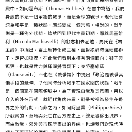
織中。如同霍布斯（Thomas Hobbes）在書中寫道，我們
身處的不是一個單獨的戰爭，而是全球的戰爭。現代社會
認為和平是一種狀態，應該變成一個常態，相對的，戰爭
則是一種例外狀態。這就回到現代主義初期，而與馬基維
利（Niccolo Machiavelli）的觀念相去甚遠。馬氏在《君
主論》中提出，君王應轉化成主權，面對狼群時強硬如獅
子、足智如狐狸。在此我們看到主權有兩個面向：獅子與
狐狸，也就是武力與瞞騙雙管齊下；克勞塞維茲
（Clausewitz）不也在《戰爭論》中提出「政治是戰爭其
他手段的延伸」？他同時分析戰爭在國家間的狀態：戰爭
是一個國家在國際領域中，為了實現自我及其意圖，用以
介入的外在形式。就近代角度來看，戰爭被視為發生在邊
界之外的行動，而非之內，如同阿里業（Philippe Aries）
所觀察的，墓地與死亡在西方歷史上，總是被移出城市。
而由敵我、郊外與市區所畫出的界線，也讓我們對現代時
期有了更清晰的理解，政治學家卡爾‧施密特（Carl