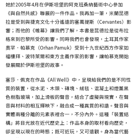
她於2005年4月在伊斯坦堡的阿克班桑納藝術中心參加
《與自然共感》聯展的一件作品。我再加一筆，米蘭昆德
拉是受到與捷克文化十分遙遠的塞萬提斯（Cervantes）影
響；而他的《帷幕》讓我們了解，本書是昆德拉是從布拉
格來到巴黎所受的影響。同時我們也會發現，土耳其作家
奧罕．帕慕克（Orhan Pamuk）受到十九世紀西方作家如
福樓拜、波特萊爾和東方主義作家的影響，讓帕慕克開始
發展關於伊斯坦堡的故事。
塞莎．佩克在作品《All Well》中，呈現給我們的是不同性
質的裝置，從水泥、木頭、磚塊、絨毯、混凝土和煙薰黑
色樹脂玻璃，加上滑板的聲音，結合了虛擬與現實，在聲
音與材料的相互輝映下，融合成一種異質的和諧。聲音與
實體兩種分離的元素表裡合一，不分內外。這種「裝置結
構」將目光放在近代歷史上：作品本身的取材看向歷史，
卻呈現以現在的時態；既可近玩，又可遠觀。身為當代藝