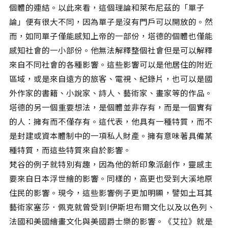
個體的連結。以此來看，這個理論和萊布尼茲的「單子
論」便有很大不同，因為單子是沒有門戶可以開放的。然
而，如同單子僅能感知上帝的一部份，塔德的個體也僅能
感知社會的一小部份。他無法解釋整個社會但是可以解釋
來自不同社會的各種影響。這些影響可以是他居住的附近
區域，或是來自遠方的旅客、電視、紀錄片，也可以是國
外作家的書籍、小說家、詩人、藝術家、畫家等的作品。
塔德的另一個重要想法，是個體並非存有，而是一個實有
的人：擁有而不僅存有。這代表，他具有一種特質，而不
是封建或資本體制中的一項私人財產。擁有意味著具備某
種特質，而這些特質來自於影響。
梵谷的例子就特別有趣，因為他的新印象派創作，靈感主
要來自日本浮世繪的影響。同樣的，高更也受到大溪地原
住民的影響。現今，這些影響例子更加明顯，譬如土耳其
藝術家塞莎．佩克就曾受到I伊斯坦布爾文化以及以色列、
法國和美國繪畫文化與美國爵士樂的影響。《艾拉》就是