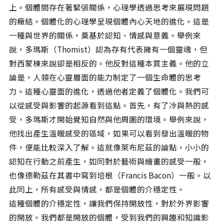
上。個體間存在著緊張關係，心理學透過思考來展現問題
的癥結。個體化的心理學呈現個體內心天地的進化。這是
一種與世界的關係，奠基於認知、情感與意義。舉例來
說，多瑪斯（Thomist）認為存有代表擁有一個靈魂，但
對西蒙棟來說卻是相反的。他反對這種本質主義。他的立
論是，人類在心靈層面的能力制定了一個生命體的思考
力。這種心靈面的進化，透過他者定義了個體化。我們可
以從感受與影響的起源看到這點。首先，有了冷與熱的感
受，多瑪斯才開始覺知自然與他周圍的環境。舉例來說，
他找出產生溫暖感受的區域，如果可以看到發出溫暖的物
件，便能比較深入了解。這就像萊布尼茲的論點，小小的
認知在行動之前產生，如同對於藝術與繪畫的感受一般，
也像德勒茲在其書中寫到培根（Francis Bacon）一般。以
此同上，所有感受與情感，都是個體的介穩定性。
這種個體的介穩定性，讓我們保持開放性，對於外界影響
的開放。我們都是開放的個體，受到我們的興趣和知識影