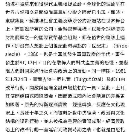
領域裡被拿來和後現代主義相提並論。全球化的理論早在
世界市場和交易關係尚屬單純少變之際就已出現，那時，
東歐集團、蘇維埃社會主義及華沙公約都還站在世界舞台
上。而雖然所有的公司、金融媒體機構，以及全球經濟與
財務龍頭之一的國際貨幣基金組織，都在俗世的軌跡上運
作，卻沒有人想起上個世紀此時興起的「世紀末」（fin de
siecle）。1980，也是土耳其發生軍事政變的年代，事件
發生於9月12日，目的在散佈人們對共產主義的恐懼，並嚇
阻人們對國家進行社會與政治上的反動。同一時期，1981
年1月24日，圖爾吉特．厄扎爾（Turgut Özal）發起自由
改革行動，開啟與國際金融市場接軌的一頁。至此，土耳
其便開始招徠國際資金，因而造成國內社會階層的差異更
加顯著。原先的持衡逐漸腐敗，經過轉換，反應在文化現
況上，長達十年之久。而彼時針對中央經濟、政治與文化
結構的復甦行動，並未被視為重建的實際成形。經濟與政
治上的改革行動一直延宕到政變時期之後，也就是由厄扎