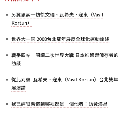
另翼思索─訪徐文瑞、瓦希夫·寇東（Vasif
Kortun）
世界大一同 2008台北雙年展反全球化運動論述
戰爭四帖─閱讀二次世界大戰 日本拘留營倖存者的
訪談
從此到彼–瓦希夫．寇東（Vasif Kortun）台北雙年
展演講
我已經很習慣到哪裡都是一個他者：訪黃海昌