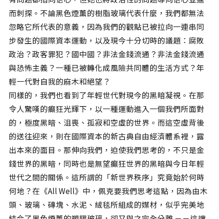
而刺探。不論黑色煙薰的樹脂玻璃代表什麼，我們都無法
忽略它所代表的意義，因為我們的觀點已被拉向一連串同
步發生的國際資本運動，以及現今十分切時的議題：腐敗
政治？政客罪犯？國中國？非法金錢流通？非法金錢流通
與恐怖主義？一種已被轉化成風險共同體的生活方式？年
輕一代對自我的麻木和絕望？
同樣的，我們也看到了年輕世代對現今的黑暗凝視。在那
令人驚嘆的癲狂光輝下，以一種運動進入一個我們所面對
的，極度黑暗、沮喪、孤寂和空虛的世界。而這空虛背後
的送往迎來，則在國際資本的新古典自由經濟體系裡，露
出本來的面目。那伸向我們，迫使我們思考的，不只是金
錢世界的黑暗，同時也是無望癲狂世界的黑暗與今日年輕
世代之間的關係。這所謂的「新世界秩序」究竟始於何時
何地？在《All Well》中，佩克要我們思考這點，因為由木
頭、玻璃、磚塊、水泥、絨毯所組成的媒材，似乎完美地
結合了黑色煙薰的塑膠玻璃，卻又與之完全分離 －－這讓