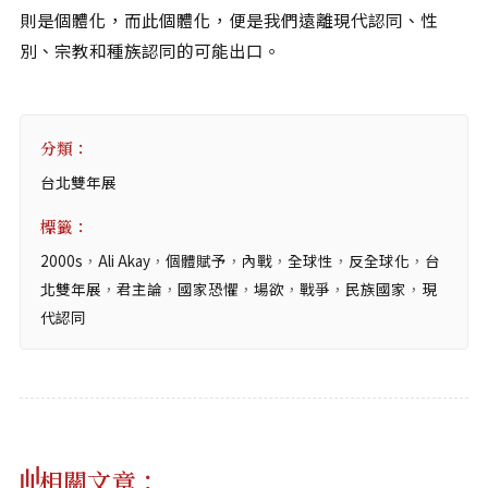
則是個體化，而此個體化，便是我們遠離現代認同、性
別、宗教和種族認同的可能出口。
分類：
台北雙年展
標籤：
2000s
，
Ali Akay
，
個體賦予
，
內戰
，
全球性
，
反全球化
，
台
北雙年展
，
君主論
，
國家恐懼
，
場欲
，
戰爭
，
民族國家
，
現
代認同
相關文章：