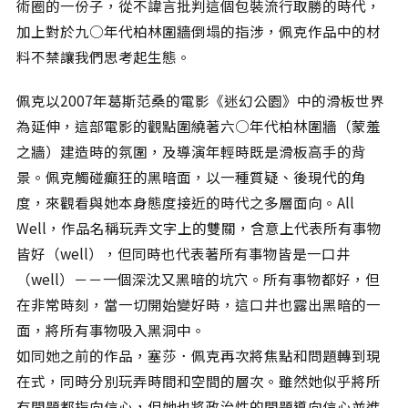
術圈的一份子，從不諱言批判這個包裝流行取勝的時代，
加上對於九○年代柏林圍牆倒塌的指涉，佩克作品中的材
料不禁讓我們思考起生態。
佩克以2007年葛斯范桑的電影《迷幻公園》中的滑板世界
為延伸，這部電影的觀點圍繞著六○年代柏林圍牆（蒙羞
之牆）建造時的氛圍，及導演年輕時既是滑板高手的背
景。佩克觸碰癲狂的黑暗面，以一種質疑、後現代的角
度，來觀看與她本身態度接近的時代之多層面向。All
Well，作品名稱玩弄文字上的雙關，含意上代表所有事物
皆好（well），但同時也代表著所有事物皆是一口井
（well）－－一個深沈又黑暗的坑穴。所有事物都好，但
在非常時刻，當一切開始變好時，這口井也露出黑暗的一
面，將所有事物吸入黑洞中。
如同她之前的作品，塞莎．佩克再次將焦點和問題轉到現
在式，同時分別玩弄時間和空間的層次。雖然她似乎將所
有問題都指向信心，但她也將政治性的問題導向信心並進