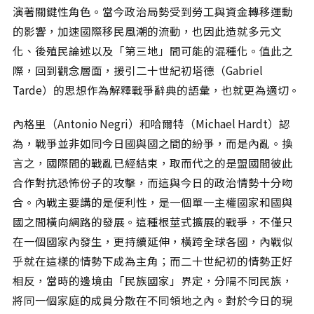
演著關鍵性角色。當今政治局勢受到勞工與資金轉移運動
的影響，加速國際移民風潮的流動，也因此造就多元文
化、後殖民論述以及「第三地」間可能的混種化。值此之
際，回到觀念層面，援引二十世紀初塔德（Gabriel
Tarde）的思想作為解釋戰爭辭典的語彙，也就更為適切。
內格里（Antonio Negri）和哈爾特（Michael Hardt）認
為，戰爭並非如同今日國與國之間的紛爭，而是內亂。換
言之，國際間的戰亂已經結束，取而代之的是盟國間彼此
合作對抗恐怖份子的攻擊，而這與今日的政治情勢十分吻
合。內戰主要講的是便利性，是一個單一主權國家和國與
國之間橫向網路的發展。這種根莖式擴展的戰爭，不僅只
在一個國家內發生，更持續延伸，橫跨全球各國，內戰似
乎就在這樣的情勢下成為主角；而二十世紀初的情勢正好
相反，當時的邊境由「民族國家」界定，分隔不同民族，
將同一個家庭的成員分散在不同領地之內。對於今日的現