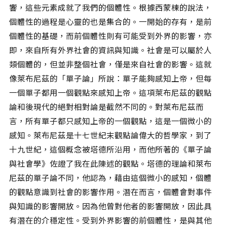
響，這些元素成就了我們的個體性。根據西蒙棟的說法，
個體性的過程是心靈的也是集合的。一開始的存有，是前
個體性的基礎，而前個體性則有可能受到外界的影響，亦
即，來自所有外界社會的資訊與知識。社會是可以屬於人
類個體的，但並非整個社會，僅是來自社會的影響。這就
像萊布尼茲的「單子論」所說：單子能夠感知上帝，但每
一個單子都用一個觀點來感知上帝。這項萊布尼茲的觀點
論和後現代的絕對相對論是截然不同的。對萊布尼茲而
言，所有單子都只感知上帝的一個觀點，這是一個微小的
感知。萊布尼茲是十七世紀末觀點論偉大的哲學家，到了
十九世紀，這個概念被塔德所沿用，而他所著的《單子論
與社會學》佐證了我在此陳述的觀點。塔德的理論和萊布
尼茲的單子論不同，他認為，藉由這個微小的感知，個體
的觀點意識到社會的影響作用。潛在而言，個體會對事件
與知識的影響開放。因為他曾對他者的影響開放，因此具
有潛在的介穩定性。受到外界影響的前個體性，是與其他