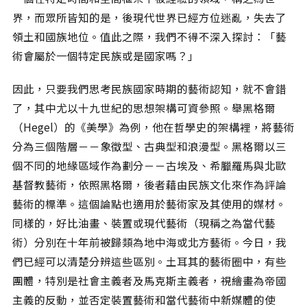
界，而眾所皆知的是，後現代世界已經方位迷亂，失去了
領土和國族地位。值此之際，我們不得不深入探討：「藝
術會屬於一個特定民族或是國家嗎？」
因此，只要我們思考民族國家時期的藝術認知，就不會錯
了，其中尤以十九世紀的思想架構可資參照。舉黑格爾
（Hegel）的《美學》為例，他在哲學史的架構裡，將藝術
分為三個階層－－象徵型、古典型和浪漫型。黑格爾以三
個不同的地緣區域作為劃分－－古埃及、希臘羅馬與北歐
基督教藝術，依照黑格爾，後者藉由民族文化來作為評論
藝術的標準。這個論點也適用於藝術家及其使用的媒材。
同樣的，好比油畫、裝置或現代藝術（現稱之為當代藝
術）分別在十年前被歸類為地中海或北方藝術。今日，我
們已經可以清楚分辨這些區別。土耳其的藝術圈中，有些
團體，特別是社會主義者及馬克斯主義者，視繪畫為帝國
主義的反動，並否定裝置藝術和當代藝術中新媒體的使