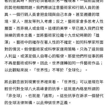
者的差異時，我們必須著眼於另一種現象，一個前面提到
的其他相關問題。我們應該注意藝術家和行銷人員的差
異。一個行銷人員會把金錢與自己本身，甚至週遭的環
境、家人、朋友等列入考慮；反之，藝術家會多思考人性
層面，而非親人或金錢。這樣的美學，早已進入我們日常
操練的資本主義，並將藝術家拉離十九世紀時期的「雄
渾」。藝術中的確存在著人性的不確定，如同科學家所面
對的情況。假使藝術家或科學家運用策略，只為了達到個
人利益，或滿足個人自尊心的驅使，那麼他們所從事的將
不再是藝術或科學。因此，世界運轉如同一件藝術作品；
以此觀點來說，「世界性」不等於「全球化」 。
將此觀念放到現實世界裡來看，「世界性」可以是現在年
輕世代對全球八大高峰會的抗爭，這就是內格里所謂的
「非全球」，也就是「諸眾」。這些抗爭在訴求一個替代
的全球法律架構，以此伸張世界正義。