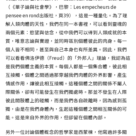
（《單子論與社會學》，巴黎：Les empecheurs de
pensee en rond出版社，頁39），這是一種量化。為了理
解人類肉體的天性，我們在同一本書裡，可以看到靈魂的
兩個元素：慾望與信念，從中我們可以得到人類成就的本
質，唯意志論與實證，並同時區別個體彼此的肉身。每一
個人皆不相同，甚至與自己本身也有所差異。因此，我們
可以看看佛洛伊德（Freud）的「外邦人」理論，我認為這
是我們個體主義的本質。每個人都是一個集合體，彼此相
互接觸，個體之間透過那穿越我們肉體的外界影響，產生
情感作用，讓彼此相互接觸。這種個體之間的關係不屬人
際關係，卻有可能發生在我們獨處時。那並不發生在人際
彼此間肢體上的碰觸，而是我們各自疏離時，因為感到孤
獨，由是在我們身體內，生起這種個體之間相互關係的可
能。這是來自外界的作用，但卻留在個體內部。
另外一位討論個體概念的哲學家是西蒙棟，他寫過許多關