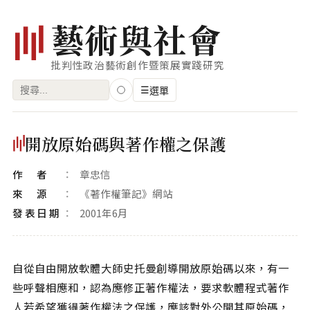
藝
術
與
社
會
批判性政治藝術創作暨策展實踐研究
搜
☰
選單
尋
關
瀏覽
開放原始碼與著作權之保護
鍵
藝術家
字:
作者
章忠信
創作類型
來源
《著作權筆記》網站
專題
發表日期
2001年6月
索引
關鍵字
自從自由開放軟體大師史托曼創導開放原始碼以來，有一
些呼聲相應和，認為應修正著作權法，要求軟體程式著作
標籤雲
人若希望獲得著作權法之保護，應該對外公開其原始碼，