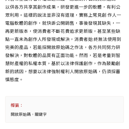
相關網站
以供各方共享其創作成果，研發更進一步的軟體，有利公
關於
眾利用。這樣的說法並非沒有道理，實務上常見創 作人一
電腦軟體的創作，就快訴公開銷售，事後發現其缺失，一
關於本站
再更新版本，使消費者不斷花費追求更新版，甚至某些缺
團隊成員
點一直未為創作人所發現或解決，消費者始 終無法使用到
出版品
完美的產品，若能採開放原始碼之作法，各方共同努力研
發解決，對軟體的品質有正面功能。然而，若是考量到智
慧財產權的私權本質，基於以法律保護創作，作為鼓勵創
新的誘因，想要以法律強制權利人開放原始碼，仍須採審
慎態度。
標籤：
開放原始碼
，
關鍵字