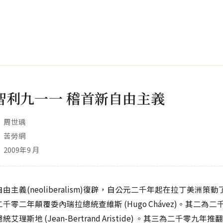
智利九一一 稽首新自由主義
周世瑀
苦勞網
2009年9 月
由主義(neoliberalism)復辟，自公元二千年起在拉丁美洲策
千零二年顛覆委內瑞拉總統查維斯 (Hugo Chávez)。其二為
艾理斯地 (Jean-Bertrand Aristide) 。其三為二千零九年