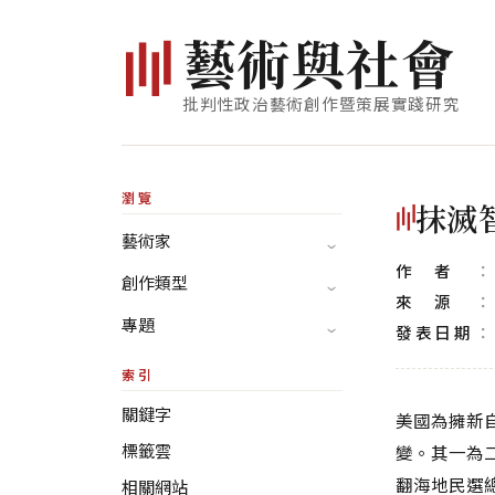
藝
術
與
社
會
批判性政治藝術創作暨策展實踐研究
瀏覽
抹滅
藝術家
作者
創作類型
來源
專題
發表日期
索引
關鍵字
美國為擁新自
標籤雲
變。其一為二
翻海地民選總統
相關網站