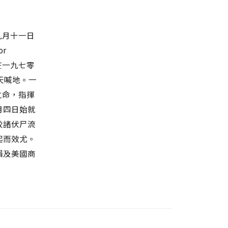
年九月十一日
r
在一九七零
濟嚎天喊地。一
)之命，指揮
月四日始就
較諸伏尸流
起而效尤。
損及美國商