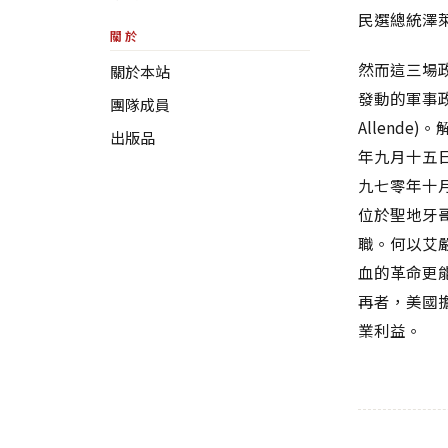
民選總統澤萊亞
關於
然而這三場政
關於本站
發動的軍事政
團隊成員
Allend
出版品
年九月十五日，
九七零年十月
位於聖地牙
職。何以艾
血的革命更
再者，美國
業利益。