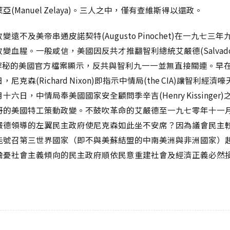
(Manuel Zelaya)。三人之中，僅有查維斯得以還政。
變遠不及美帝串通皮諾契特(Augusto Pinochet)在一九七三
變血腥。一般咸信，美國因反共才推翻智利總統艾嚴德(Salvado
e)。解秘的美國官方檔案顯示，反共與智利九一一並無直接關連。早
尼克森(Richard Nixon)即指示中情局(the CIA)讓智利經
十六日，中情局奉美國國家安全顧問季辛吉(Henry Kissinger
哥的美國特工策動政變。不鼓吹革命的艾嚴德至一九七零年十一
嚴德領導的左翼民主政府使尼克森如此坐不安席？因為議會民主
能號召第三世界國家（即不與美蘇結盟的中南美洲與非洲國家）
擔憂社會主義傾向的民主政府順依民意重建社會及經濟正義必然