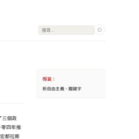
搜
尋
關
鍵
字:
標籤：
新自由主義
，
關鍵字
動了三個政
二千零四年推
推翻宏都拉斯