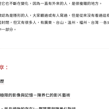
是它也不斷在變化，因為一直有外來的人，是很複雜的地方。
被認為是隱形的人，大家聽過或有人寫過，但是從來沒有看過這
面封閉，但又有很多人，有廣東、台山、溫州、福州、台灣 …各
中一部分。
章：
歷
極限的影像與記憶－陳界仁的影片藝術
，並且頑強的存在!—鄭慧華與陳界仁對談