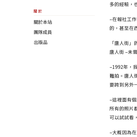
多的經驗，
關於
–在報社工
關於本站
的，甚至在
團隊成員
出版品
「唐人街」
唐人街 –未
–1992
難拍。唐人
要跨到另外
–這裡面有個原
所有的照片
可以試試看
–大概因為