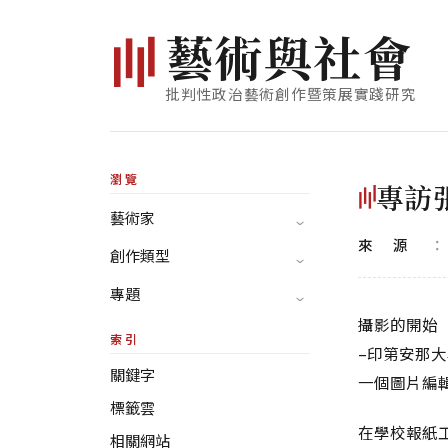
藝
術
與
社
會
批判性政治藝術創作暨策展實踐研究
瀏覽
專訪
藝術家
來源
創作類型
專題
攝影的開始
索引
–印第安那
關鍵字
一個圖片編
標籤雲
在學校報紙
相關網站