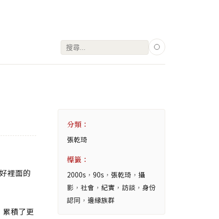
搜
尋
關
鍵
字:
分類：
張乾琦
標籤：
好裡面的
2000s
，
90s
，
張乾琦
，
攝
影
，
社會
，
紀實
，
訪談
，
身份
認同
，
邊緣族群
，累積了更