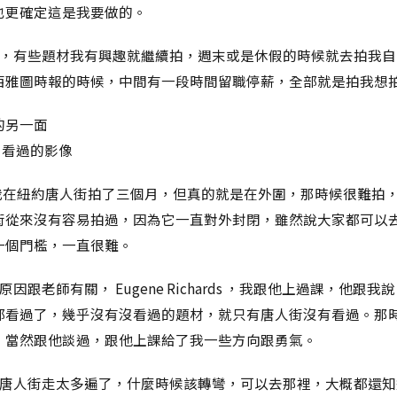
也更確定這是我要做的。
作，有些題材我有興趣就繼續拍，週末或是休假的時候就去拍我自
西雅圖時報的時候，中間有一段時間留職停薪，全部就是拍我想
的另一面
曾看過的影像
年，我在紐約唐人街拍了三個月，但真的就是在外圍，那時候很難拍
街從來沒有容易拍過，因為它一直對外封閉，雖然說大家都可以
一個門檻，一直很難。
因跟老師有關， Eugene Richards ，我跟他上過課，他跟我
都看過了，幾乎沒有沒看過的題材，就只有唐人街沒有看過。那
，當然跟他談過，跟他上課給了我一些方向跟勇氣。
在唐人街走太多遍了，什麼時候該轉彎，可以去那裡，大概都還知