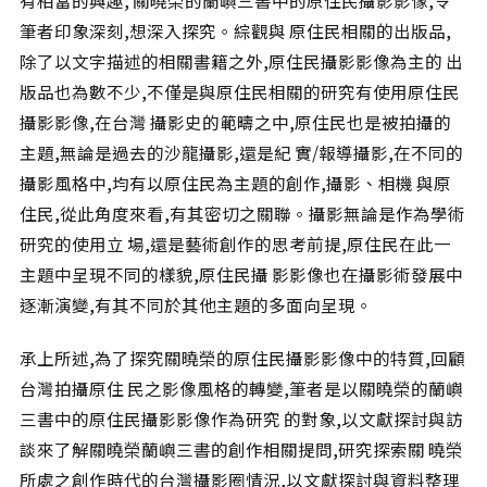
有相當的興趣, 關曉榮的蘭嶼三書中的原住民攝影影像,令
相關網站
筆者印象深刻,想深入探究。綜觀與 原住民相關的出版品,
關於
除了以文字描述的相關書籍之外,原住民攝影影像為主的 出
關於本站
版品也為數不少,不僅是與原住民相關的研究有使用原住民
攝影影像,在台灣 攝影史的範疇之中,原住民也是被拍攝的
團隊成員
主題,無論是過去的沙龍攝影,還是紀 實/報導攝影,在不同的
出版品
攝影風格中,均有以原住民為主題的創作,攝影、相機 與原
住民,從此角度來看,有其密切之關聯。攝影無論是作為學術
研究的使用立 場,還是藝術創作的思考前提,原住民在此一
主題中呈現不同的樣貌,原住民攝 影影像也在攝影術發展中
逐漸演變,有其不同於其他主題的多面向呈現。
承上所述,為了探究關曉榮的原住民攝影影像中的特質,回顧
台灣拍攝原住 民之影像風格的轉變,筆者是以關曉榮的蘭嶼
三書中的原住民攝影影像作為研究 的對象,以文獻探討與訪
談來了解關曉榮蘭嶼三書的創作相關提問,研究探索關 曉榮
所處之創作時代的台灣攝影圈情況,以文獻探討與資料整理