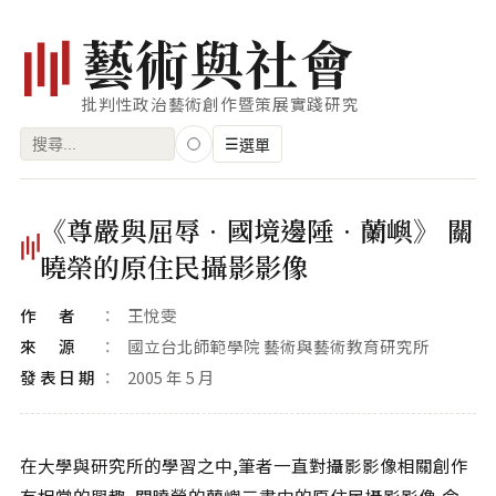
藝
術
與
社
會
批判性政治藝術創作暨策展實踐研究
搜
☰
選單
尋
關
瀏覽
《尊嚴與屈辱•國境邊陲•蘭嶼》 關
鍵
藝術家
曉榮的原住民攝影影像
字:
創作類型
作者
王悅雯
專題
來源
國立台北師範學院 藝術與藝術教育研究所
發表日期
2005 年 5 月
索引
關鍵字
標籤雲
在大學與研究所的學習之中,筆者一直對攝影影像相關創作