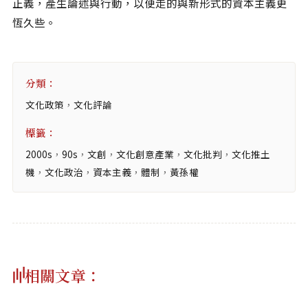
正義，產生論述與行動，以便走的與新形式的資本主義更
恆久些。
分類：
文化政策
，
文化評論
標籤：
2000s
，
90s
，
文創
，
文化創意產業
，
文化批判
，
文化推土
機
，
文化政治
，
資本主義
，
體制
，
黃孫權
相關文章：