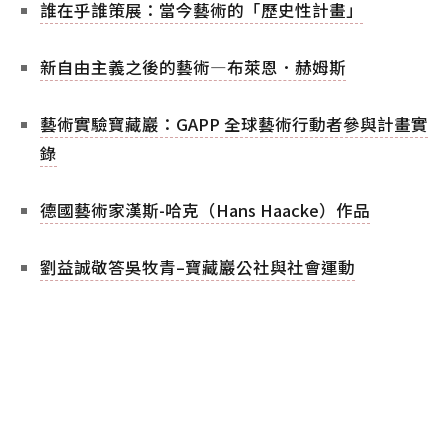
誰在乎誰策展：當今藝術的「歷史性計畫」
新自由主義之後的藝術—布萊恩．赫姆斯
藝術實驗寶藏巖：GAPP 全球藝術行動者參與計畫實
錄
德國藝術家漢斯-哈克（Hans Haacke）作品
劉益誠敬答吳牧青–寶藏巖公社與社會運動