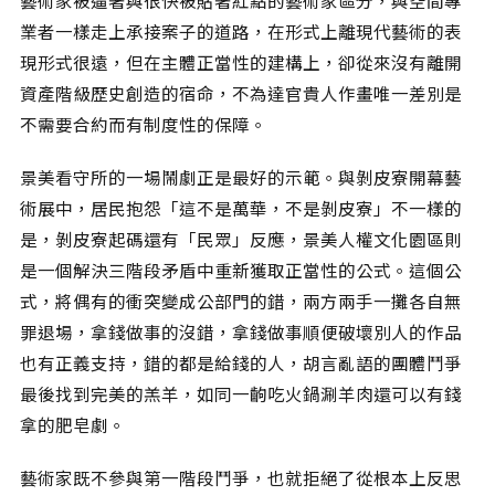
業者一樣走上承接案子的道路，在形式上離現代藝術的表
現形式很遠，但在主體正當性的建構上，卻從來沒有離開
資產階級歷史創造的宿命，不為達官貴人作畫唯一差別是
不需要合約而有制度性的保障。
景美看守所的一場鬧劇正是最好的示範。與剝皮寮開幕藝
術展中，居民抱怨「這不是萬華，不是剝皮寮」不一樣的
是，剝皮寮起碼還有「民眾」反應，景美人權文化園區則
是一個解決三階段矛盾中重新獲取正當性的公式。這個公
式，將偶有的衝突變成公部門的錯，兩方兩手一攤各自無
罪退場，拿錢做事的沒錯，拿錢做事順便破壞別人的作品
也有正義支持，錯的都是給錢的人，胡言亂語的團體鬥爭
最後找到完美的羔羊，如同一齣吃火鍋涮羊肉還可以有錢
拿的肥皂劇。
藝術家既不參與第一階段鬥爭，也就拒絕了從根本上反思