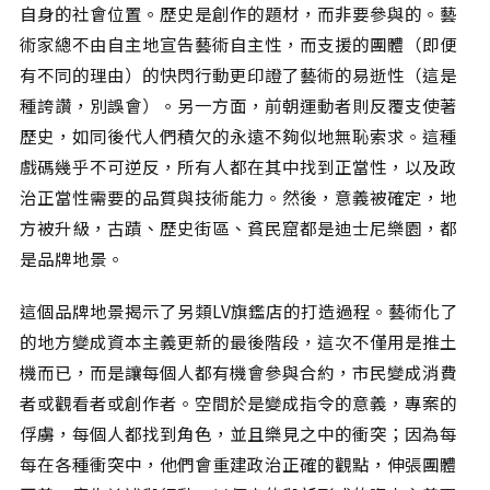
自身的社會位置。歷史是創作的題材，而非要參與的。藝
術家總不由自主地宣告藝術自主性，而支援的團體（即便
有不同的理由）的快閃行動更印證了藝術的易逝性（這是
種誇讚，別誤會）。另一方面，前朝運動者則反覆支使著
歷史，如同後代人們積欠的永遠不夠似地無恥索求。這種
戲碼幾乎不可逆反，所有人都在其中找到正當性，以及政
治正當性需要的品質與技術能力。然後，意義被確定，地
方被升級，古蹟、歷史街區、貧民窟都是迪士尼樂園，都
是品牌地景。
這個品牌地景揭示了另類LV旗鑑店的打造過程。藝術化了
的地方變成資本主義更新的最後階段，這次不僅用是推土
機而已，而是讓每個人都有機會參與合約，市民變成消費
者或觀看者或創作者。空間於是變成指令的意義，專案的
俘虜，每個人都找到角色，並且樂見之中的衝突；因為每
每在各種衝突中，他們會重建政治正確的觀點，伸張團體