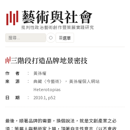
藝
術
與
社
會
批判性政治藝術創作暨策展實踐研究
搜
☰
選單
尋
關
瀏覽
三階段打造品牌地景密技
鍵
藝術家
字:
作者
黃孫權
創作類型
來源
典藏〈今藝術〉， 黃孫權個人網站
專題
Heterotopias
日期
2010.1, p52
索引
關鍵字
最後，順著品牌的需要，換個說法，就是文創產業之必
標籤雲
須：策展人與藝術家上場，頂著自主性意志（以不會收