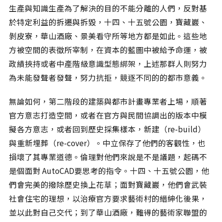
生產與知識生產為了解決的目的不能分離的人們，反對基
於特定利益的拆遷與拆毀，十四、十五號公園，寶藏巖、
剝皮寮，華山酒廠、景美看守所等地方都是如此。這些地
方被空間的表徵所宰制，在資本的藍圖中被給予命運，被
政績挾持或者中產階級意識型態綁架，上述那群人則努力
為未能發聲者發聲，努力抗拒，競逐不同的的都市意義。
無論如何，第二階段的建築與都市計畫專業者上場，順著
官方意志打造空間，或者在官方與民間協調出的版本中模
擬各方意志，或者回到歷史採集樣本，新建（re-build）
與重新埋葬（re-cover）。中立保存了他們的客觀性，也
損壞了其專業道德。倫理對他們來說是不是議題，起碼不
是個面對 AutoCAD要思考的指令。十四、十五號公園，他
們會完美的撥除歷史換上花草；面對寶藏巖，他們會武裝
社會住宅的理想，以治療官方要求藝術村的縉紳化後果，
並以此對自己交代；到了華山酒廠，難得的藝術家聯盟的