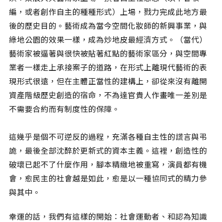
相關網站
編，或者創作自主的種種形式）上場，戮力完成此地方最
關於
後的歷史目的。藝術成為當今空間化妝師的新興事業，與
綠地公園的效果一樣，成為炒地皮最經濟方式。（當代）
關於本站
藝術家被逼著與很快被貼著紅點的藝術家區分，與空間專
團隊成員
業者一樣走上承接案子的道路，在形式上離現代藝術的表
出版品
現形式很遠，但在主體正當性的建構上，卻從來沒有離開
資產階級歷史創造的宿命，不為達官貴人作畫唯一差別是
不需要合約而有制度性的保障。
這幾乎是個不可逆反的過程，充滿各種自主性的謊言與弔
詭，最後全部沈醉於更新式的資本主義。這裡，創造性的
破壞已起不了什麼作用，腳本精緻地被重寫，演員都有機
會，愈民主的社會越是如此，愈是以一種協同式的精力參
與其中。
幸運的話，我們有這樣的開始：社會運動者、和認為知識