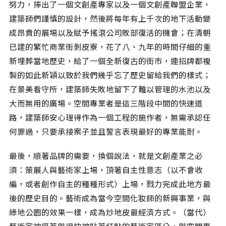
努力，捧出了一個文創產專家以及一個文創產聯盟企業，
建築師們謹慎的設計，然後將每年有上千次的地下活動變
成昂貴的展場以及賦予搖滾公司敗部復活的機會；在清朝
已建的繁忙商業街剝皮寮，花了八、九年的時間仔細的重
新埋葬當地歷史，給了一個全新復古的街市，連招牌都複
製的如此新穎以致於我們幾乎忘了歷史留給我們的樣式；
在景美看守所，建築師失敗地留下了難以管理的水池以及
大而無用的廣場。空間專業者是這三階段中間的快速道
路，建築師安心理得作為一個工程的施作者，無需承認任
何罪過，只要承接案子並且誓言表現最好的專業能耐。
最後，順著品牌的需要，換個說法，就是文創產業之必
須：策展人與藝術家上場，頂著自主性意志（以不會收
編，或者創作自主的種種形式）上場，戮力完成此地方最
後的歷史目的。藝術成為當今空間化妝師的新興事業，與
綠地公園的效果一樣，成為炒地皮最經濟方式。（當代）
藝術家被逼著與很快被貼著紅點的藝術家區分，與空間專