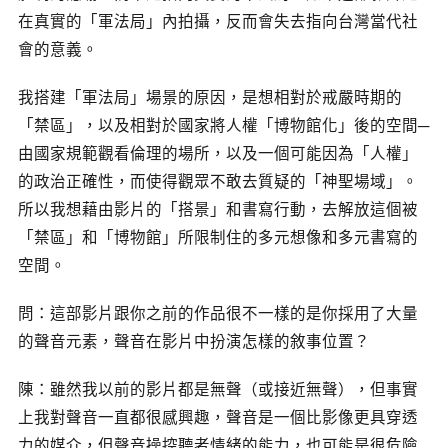
在真實的「軍法局」內拍攝，反而會失去指向台灣當代社
會的意義。
我搭建「軍法局」場景的原因，是想相對於戒嚴時期的
「禁區」，以及相對於國家將人權「博物館化」後的空間─
由國家規範觀看倫理的場所，以及一個可能因為「人權」
的政治正確性，而使得觀眾不敢去質疑的「神聖場域」。
所以我想藉由影片的「搭景」和書寫行動，去解放這個被
「禁區」和「博物館」所限制住的多元想像和多元書寫的
空間。
問：這部影片跟你之前的作品很不一樣的是你採用了大量
的聲音元素，聲音在影片中扮演怎樣的敘事位置？
陳：雖然我以前的影片都是無聲（或接近無聲），但事實
上我對聲音一直都很感興趣，聲音是一個比影像更具穿透
力的媒介，但聲音操控聽者情緒的能力，也可能是很危險