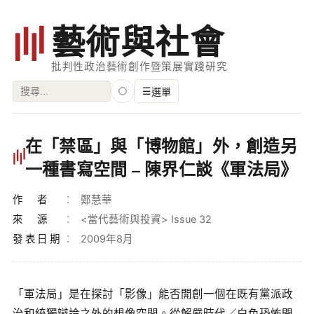
藝
術
與
社
會
批判性政治藝術創作暨策展實踐研究
搜
☰
選單
尋
關
瀏覽
在「禁區」與「博物館」外，創造另
鍵
藝術家
一種書寫空間 – 陳界仁談《軍法局》
字:
創作類型
作者
鄭慧華
專題
來源
<當代藝術與投資> Issue 32
發表日期
2009年8月
索引
關鍵字
標籤雲
「軍法局」是在探討「影像」能否開創一個在既有黨派政
治和統獨辯論之外的想像空間。從解嚴時代／白色恐怖開