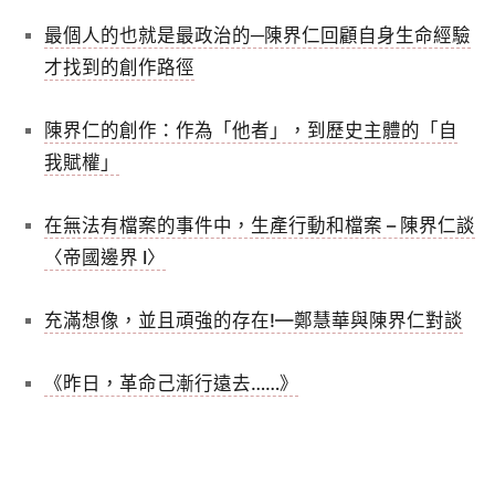
最個人的也就是最政治的─陳界仁回顧自身生命經驗
才找到的創作路徑
陳界仁的創作：作為「他者」，到歷史主體的「自
我賦權」
在無法有檔案的事件中，生產行動和檔案 – 陳界仁談
〈帝國邊界 I〉
充滿想像，並且頑強的存在!—鄭慧華與陳界仁對談
《昨日，革命己漸行遠去……》