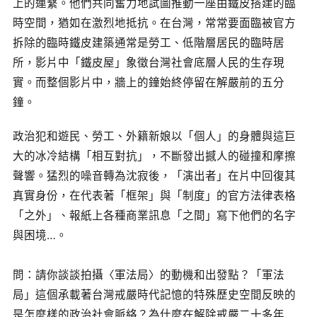
上的連繫。他們共同奮力地試圖推動一座由鐵皮搭建的臨
時空間，猶如在激烈地抵抗。在台灣，常常要面臨被官方
拆除的臨時鐵皮建築通常是勞工、低階層居民的臨時居
所，影片中「鐵皮屋」象徵台灣社會底層人民的生存現
實。而整個影片中，牆上的鐘始終停留在解嚴前的五分
鐘。
政治犯和遊民、勞工、外籍新娘以「個人」的身體與這巨
大的冰冷結構「相互對抗」，不斷發出撼人的碰撞和摩擦
聲響。猛烈的噪音轉為沈寂後，「演出者」在片中回復其
真實身份，在代表著「框架」與「制度」的官方法律表格
「之外」、報紙上各種商業訊息「之間」寫下他們的名字
與困境…。
問：請你談談拍攝〈軍法局〉的動機和出發點？「軍法
局」這個承載著台灣戒嚴時代記憶的特殊歷史空間反映的
是怎麼樣的政治社會脈絡？為什麼在解除戒嚴二十多年