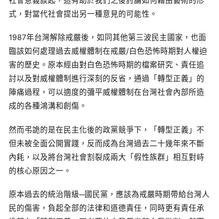
社會意義談起，這有助於我們之後討論如何藉由藝術的形
式，對當代社會提出另一種意見的可能性。
1987年台灣解除戒嚴後，如同其他第三波民主國家，也面
臨該如何處理過去威權體制在戒嚴/白色恐怖時期對人權迫
害的歷史。原本經由對白色恐怖時期的檔案研究、責任追
討以及對威權體制進行深刻的反省，通過「轉型正義」的
陣痛過程，可以適度的彌平威權體制在台灣社會內部所造
成的各種鴻溝和創傷。
然而弔詭的是在民主化後的政黨競爭下，「轉型正義」不
但未被全面公開實踐，反而成為台灣過去二十幾年來不斷
內耗，以及將台灣社會割裂成兩大「假性族群」相互對峙
的核心原因之一。
原本過去的統治階級─國民黨，應該為戒嚴時期帶給台灣人
民的傷害，負起全部的法律和道德責任，同時更有責任承