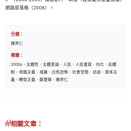
網路部落格（2008）。
分類：
陳界仁
標籤：
2000s
，
主體性
，
主體意識
，
人民
，
人民書寫
，
內化
，
反體
制
，
帝國主義
，
戒嚴
，
白色恐怖
，
社會空間
，
訪談
，
資本主
義
，
轉型正義
，
鄭慧華
，
陳界仁
相關文章：