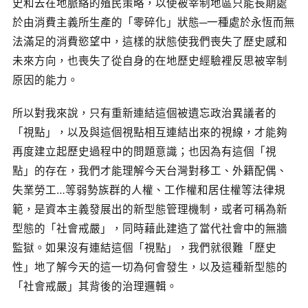
史和去在地脈絡的殖民策略，以使被宰制地區只能長期處
於由消費主義所生產的「零碎化」狀態─一種處於永恆而無
法滿足的消費慾望中，這樣的狀態使我們喪失了歷史感和
未來方向，也喪失了從自身的在地歷史經驗裡反思被宰制
原因的能力。
所以對我來說，只有重新連結這個被遺忘政治異議者的
「視點」，以及與這個視點相互連結出來的視線，才能夠
再度建立起歷史過程中的問題意識；也因為有這個「視
點」的存在，我們才能理解今天台灣對移工、外籍配偶、
失業勞工…等弱勢族群的人權、工作權和居住權等法律規
範，是資本主義發展出的新型態管理機制，或者可稱為新
型態的「社會戒嚴」，同時藉此建造了當代社會中的無牆
監獄。如果沒有連結這個「視點」，我們就很難「歷史
性」地了解今天的這一切為何會發生，以及這種新型態的
「社會戒嚴」其背後的治理邏輯。