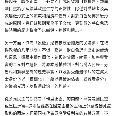
擔起在「轉型正義」下必要的自我反省和自我批判。然而
國民黨為了延續其政黨生存的正當性，除僅對受難者及其
家屬做形式上的道歉和經濟補償外，對於白色恐怖背後形
成的原因、責任歸屬則完全不予交代，更刻意的將白色恐
怖時期的歷史檔案予以銷毀、掩蓋和遺忘。
另一方面，作為「象徵」過去被統治階級的民進黨，在取
得政權的八年期間，不但「延遲」對白色恐怖歷史的釐清
和反思，還藉由操作簡化、刻板的省籍、統獨、加害與受
害的二元對立邏輯，將原本威權體制下對台灣人民是不分
省籍和族群壓制的歷史事實，以及對受難最慘烈的左翼人
士身份予以「模糊化」，藉以持續的佔據「受難者身分」
的道德光環，以取得政治上的利益。
從多元民主的觀點看「轉型正義」的問題，無論是國民黨
或是民進黨─這兩個雖然在國家主權的主張上分屬統獨意識
形態的兩端，但卻同樣代表資產階級利益的右翼政黨，不