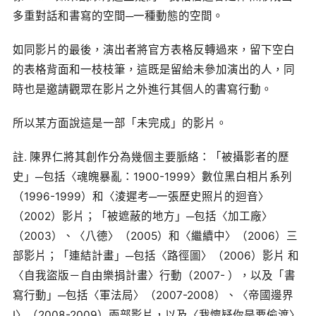
多重對話和書寫的空間─一種動態的空間。
如同影片的最後，演出者將官方表格反轉過來，留下空白
的表格背面和一枝枝筆，這既是留給未參加演出的人，同
時也是邀請觀眾在影片之外進行其個人的書寫行動。
所以某方面說這是一部「未完成」的影片。
註. 陳界仁將其創作分為幾個主要脈絡：「被攝影者的歷
史」─包括〈魂魄暴亂：1900-1999〉數位黑白相片系列
（1996-1999）和〈淩遲考─一張歷史照片的迴音〉
（2002）影片；「被遮蔽的地方」─包括〈加工廠〉
（2003）、〈八德〉（2005）和〈繼續中〉（2006）三
部影片；「連結計畫」─包括〈路徑圖〉（2006）影片 和
〈自我盜版－自由樂捐計畫〉行動（2007- ），以及「書
寫行動」─包括〈軍法局〉（2007-2008）、〈帝國邊界
I〉（2008-2009）兩部影片，以及〈我懷疑你是要偷渡〉