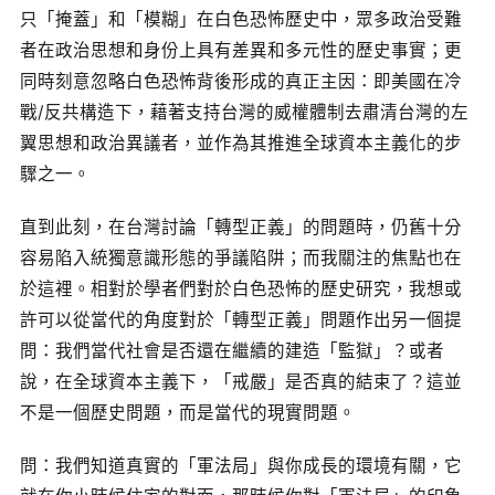
只「掩蓋」和「模糊」在白色恐怖歷史中，眾多政治受難
者在政治思想和身份上具有差異和多元性的歷史事實；更
同時刻意忽略白色恐怖背後形成的真正主因：即美國在冷
戰/反共構造下，藉著支持台灣的威權體制去肅清台灣的左
翼思想和政治異議者，並作為其推進全球資本主義化的步
驟之一。
直到此刻，在台灣討論「轉型正義」的問題時，仍舊十分
容易陷入統獨意識形態的爭議陷阱；而我關注的焦點也在
於這裡。相對於學者們對於白色恐怖的歷史研究，我想或
許可以從當代的角度對於「轉型正義」問題作出另一個提
問：我們當代社會是否還在繼續的建造「監獄」？或者
說，在全球資本主義下，「戒嚴」是否真的結束了？這並
不是一個歷史問題，而是當代的現實問題。
問：我們知道真實的「軍法局」與你成長的環境有關，它