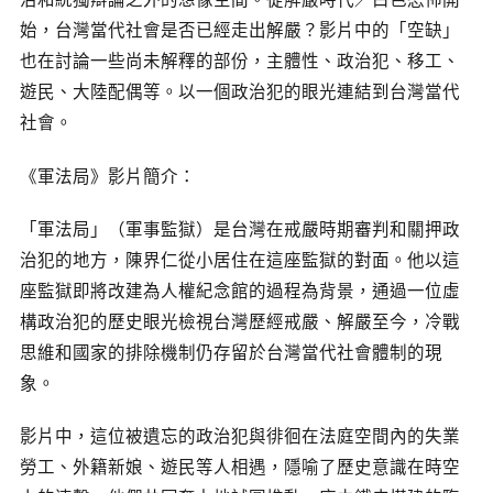
相關網站
始，台灣當代社會是否已經走出解嚴？影片中的「空缺」
關於
也在討論一些尚未解釋的部份，主體性、政治犯、移工、
關於本站
遊民、大陸配偶等。以一個政治犯的眼光連結到台灣當代
社會。
團隊成員
出版品
《軍法局》影片簡介：
「軍法局」（軍事監獄）是台灣在戒嚴時期審判和關押政
治犯的地方，陳界仁從小居住在這座監獄的對面。他以這
座監獄即將改建為人權紀念館的過程為背景，通過一位虛
構政治犯的歷史眼光檢視台灣歷經戒嚴、解嚴至今，冷戰
思維和國家的排除機制仍存留於台灣當代社會體制的現
象。
影片中，這位被遺忘的政治犯與徘徊在法庭空間內的失業
勞工、外籍新娘、遊民等人相遇，隱喻了歷史意識在時空