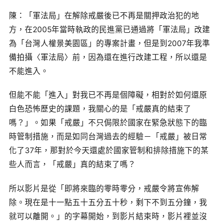
陳：「軍法局」在解除戒嚴後已不再是關押政治犯的地
方，在2005年當時執政的民進黨已通過將「軍法局」改建
為「台灣人權景美園區」的專案計畫，但是到2007年我準
備拍攝〈軍法局〉前，因為還在進行改建工程，所以還是
不能進入。
但能不能「進入」對我已不再是個障礙，相對於如何還原
白色恐怖歷史的課題，我關心的是「戒嚴真的結束了
嗎？」。如果「戒嚴」不只侷限於國家在緊急狀態下的臨
時管制措施，而是如同台灣過去的經驗－「戒嚴」被日常
化了37年，那對於今天還處於國家管制和排除措施下的某
些人而言，「戒嚴」真的結束了嗎？
所以影片是從「即將來臨的零時零分，戒嚴令將宣佈解
除。現在是十一點五十五分五十秒，剩下不到五分鐘，我
就可以離開。」的字幕開始，到影片結束時，影片裡並沒