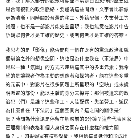
陳：我了解大部分的觀眾可能並不清楚白色恐怖的歷史或
是台灣複雜的政治脈絡，要釐清這些問題，文字會比影像
更為清晰，同時關於台灣的移工、外籍配偶、失業勞工等
議題，也不是一部影片能完全呈現；我也無意在影片中告
訴觀眾何者才是正確的歷史，或者何者才是正確的答案。
我思考的是「影像」能否開創一個在既有的黨派政治和統
獨辯論之外的想像空間，這也是為什麼我在〈軍法局〉中
是以一種「氛圍」的方式去連結這其中的多重元素；我希
望的是讓觀者作為主動的想像者和探詢者，能在這些多重
的元素中，對影片在很多問題上所呈現的「空缺」或未說
明懸置的部份，能以主體的身分去探尋：那個被遺忘的政
治犯（們）是誰？這些移工、大陸配偶、失業勞工、遊民
為什麼會在「軍法局」這個空間內？這之間的關係是什
麼？時間為什麼還是停留在解嚴前的5分鐘？這些代表國家
管理機制的表格和個人身份之間存在什麼樣的權力關
係？…，如果觀眾有這些疑問，我相信這會延伸和形成出