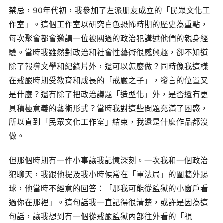
禁忌，90年代初，我參加了左派朋友成立的「民眾文化工
作室」。這個工作室以研究白色恐怖時期的歷史為重點，
每次聚會都會邀請一位被關過的政治犯講述他們的親身經
驗。當時我雖然對政治和社會性藝術很感興趣，卻不知道
除了報導文學和紀錄片外，還可以怎麼做？同時像我這樣
在戒嚴時期受教育和成長的「戒嚴之子」，發言的位置又
是什麼？還有除了把政治議題「造型化」外，是否還有更
具積極意義的藝術形式？當時我對這些問題充滿了困惑，
所以直到「民眾文化工作室」結束，我還是什麼作品都沒
做。
但那個時期有一件小事讓我記憶深刻。一次我和一個政治
犯聊天，我跟他提及我小時候常在「軍法局」的圍牆外踢
球，他當時不經意的回答：「那我可能從監獄的小窗戶看
過你在那裡」。這句話我一直記得很清楚，或許是因為這
句話，讓我想到有一個從戒嚴監獄內部往外看的「視