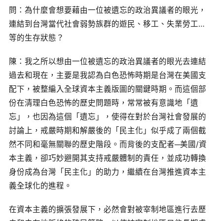
問：為什麼會想要藉由一位被遺忘的政治異議者的眼光，
連結到台灣當代社會弱勢族群的遊民、移工、失業勞工…
等的生存狀態？
陳：我之所以想由一位被遺忘的政治異議者的眼光去連結
過去和現在，主要是我認為白色恐怖時期是台灣在美國支
配下，被整編入全球資本主義版圖的關鍵時期。而這個部
份在清理白色恐怖的歷史問題時，常常被有意識地「遺
忘」，也因為這個「遺忘」，使得在對於台灣社會發展的
討論上，戒嚴時期和解嚴後的「民主化」似乎成了兩個截
然不同和毫無關聯的歷史階段。而背後的支配者─美國/資
本主義，卻巧妙避開其支持戒嚴體制的責任，並成功轉換
身份成為台灣「民主化」的助力，繼續在台灣推進資本主
義全球化的進程。
在資本主義的擴張發展下，必然會對被宰制地區進行去歷