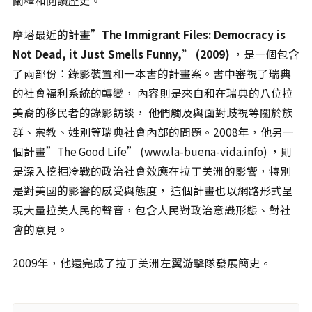
闡釋和閱讀歷史。
相關網站
摩塔最近的計畫”
The Immigrant Files: Democracy is
關於
Not Dead, it Just Smells Funny,” (2009)
，是一個包含
關於本站
了兩部份：錄影裝置和一本書的計畫案。書中審視了瑞典
團隊成員
的社會福利系統的轉變， 內容則是來自和在瑞典的八位拉
出版品
美裔的移民者的錄影訪談， 他們觸及與面對歧視等關於族
群、宗教、姓別等瑞典社會內部的問題。2008年，他另一
個計畫”The Good Life” (www.la-buena-vida.info) ，則
是深入挖掘冷戰的政治社會效應在拉丁美洲的影響，特別
是對美國的影響的感受與態度， 這個計畫也以網路形式呈
現大量拉美人民的聲音，包含人民對政治意識形態、對社
會的意見。
2009年，他還完成了拉丁美洲左翼游擊隊發展簡史。