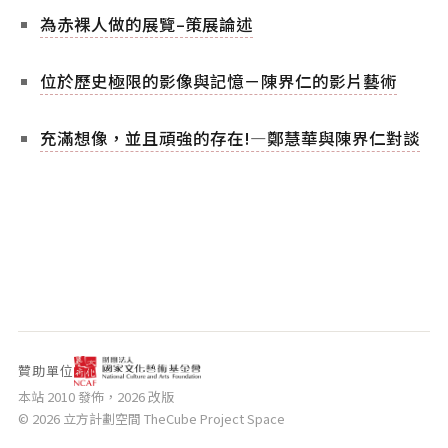
為赤裸人做的展覽–策展論述
位於歷史極限的影像與記憶－陳界仁的影片藝術
充滿想像，並且頑強的存在!—鄭慧華與陳界仁對談
贊助單位
本站 2010 發佈，2026 改版
© 2026 立方計劃空間 TheCube Project Space