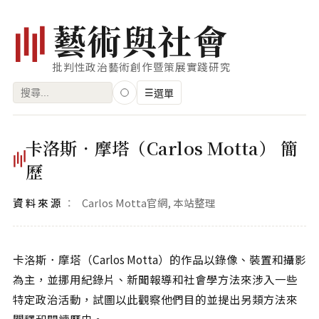
藝
術
與
社
會
批判性政治藝術創作暨策展實踐研究
搜
☰
選單
尋
關
瀏覽
卡洛斯．摩塔（Carlos Motta） 簡
鍵
藝術家
歷
字:
創作類型
資料來源
Carlos Motta官網, 本站整理
專題
索引
卡洛斯．摩塔（Carlos Motta）的作品以錄像、裝置和攝影
關鍵字
為主，並挪用紀錄片、新聞報導和社會學方法來涉入一些
標籤雲
特定政治活動，試圖以此觀察他們目的並提出另類方法來