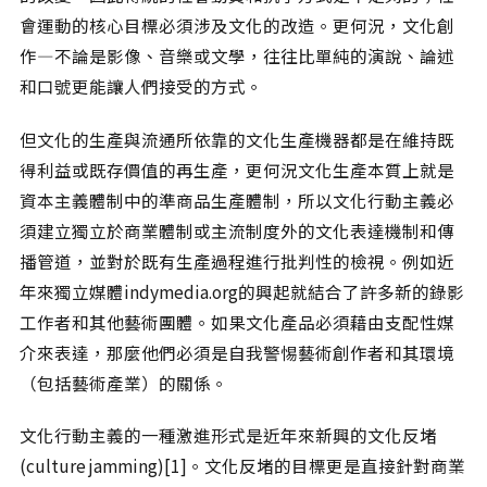
相關網站
會運動的核心目標必須涉及文化的改造。更何況，文化創
關於
作—不論是影像、音樂或文學，往往比單純的演說、論述
和口號更能讓人們接受的方式。
關於本站
團隊成員
但文化的生產與流通所依靠的文化生產機器都是在維持既
出版品
得利益或既存價值的再生產，更何況文化生產本質上就是
資本主義體制中的準商品生產體制，所以文化行動主義必
須建立獨立於商業體制或主流制度外的文化表達機制和傳
播管道，並對於既有生產過程進行批判性的檢視。例如近
年來獨立媒體indymedia.org的興起就結合了許多新的錄影
工作者和其他藝術團體。如果文化產品必須藉由支配性媒
介來表達，那麼他們必須是自我警惕藝術創作者和其環境
（包括藝術產業）的關係。
文化行動主義的一種激進形式是近年來新興的文化反堵
(culture jamming)[1]。文化反堵的目標更是直接針對商業