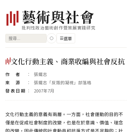
藝
術
與
社
會
批判性政治藝術創作暨策展實踐研究
搜
☰
選單
尋
關
瀏覽
文化行動主義、商業收編與社會反抗
鍵
藝術家
字:
作者
張鐵志
創作類型
來源
張鐵志「反叛的凝視」部落格
專題
發表日期
2007年7月
索引
關鍵字
文化行動主義的意義有兩層。一方面，社會運動的目的不
僅是在促成社會制度的改變，也是在於意識、價值、理念
標籤雲
的改變，因此傳統的社會動員和抗爭方式是不足夠的；社