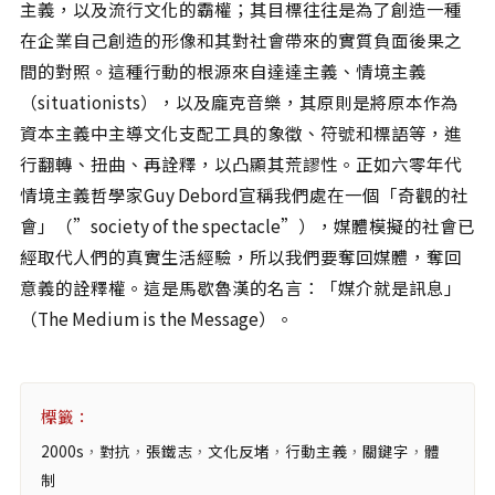
主義，以及流行文化的霸權；其目標往往是為了創造一種
在企業自己創造的形像和其對社會帶來的實質負面後果之
間的對照。這種行動的根源來自達達主義、情境主義
（situationists），以及龐克音樂，其原則是將原本作為
資本主義中主導文化支配工具的象徵、符號和標語等，進
行翻轉、扭曲、再詮釋，以凸顯其荒謬性。正如六零年代
情境主義哲學家Guy Debord宣稱我們處在一個「奇觀的社
會」（”society of the spectacle”），媒體模擬的社會已
經取代人們的真實生活經驗，所以我們要奪回媒體，奪回
意義的詮釋權。這是馬歇魯漢的名言：「媒介就是訊息」
（The Medium is the Message）。
標籤：
2000s
，
對抗
，
張鐵志
，
文化反堵
，
行動主義
，
關鍵字
，
體
制