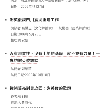
來源：國立臺南藝術大學虛擬藝術村：當代藝術中心
相關網站
日期：2006年4月27日
關於
謝英俊談四川震災重建工作
關於本站
團隊成員
與談者:張鐵志（文化評論家）、阮慶岳（建築評論家）
日期:2009年5月25日
出版品
整理:周安曼
沒有現實性、沒有土地的基礎，就不會有力量！─
專訪謝英俊訪談
訪問者:鄭慧華
訪問日期:2009年10月18日
從諸葛亮到臭皮匠：謝英俊的難題
作者:張釗維
來源:大眾時代