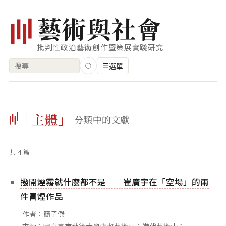
藝
術
與
社
會
批判性政治藝術創作暨策展實踐研究
搜
☰
選單
尋
關
瀏覽
鍵
「主體」
藝術家
分類中的文獻
字:
創作類型
共 4 篇
專題
索引
撥開煙霧就什麼都不是──崔廣宇在「空場」的兩
關鍵字
件冒煙作品
標籤雲
作者：簡子傑