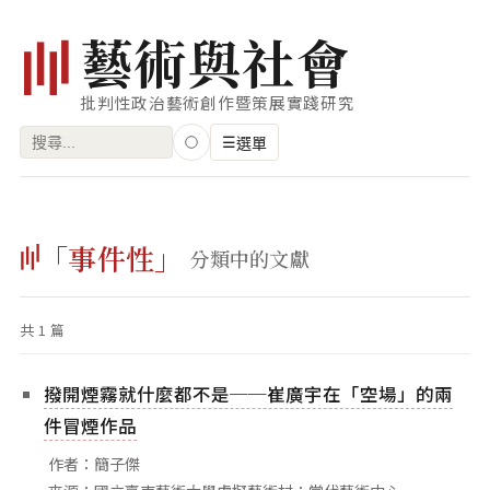
藝
術
與
社
會
批判性政治藝術創作暨策展實踐研究
搜
☰
選單
尋
關
瀏覽
鍵
「事件性」
藝術家
分類中的文獻
字:
創作類型
共 1 篇
專題
索引
撥開煙霧就什麼都不是──崔廣宇在「空場」的兩
關鍵字
件冒煙作品
標籤雲
作者：簡子傑