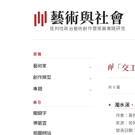
藝
術
與
社
會
批判性政治藝術創作暨策展實踐研究
瀏覽
「交
藝術家
創作類型
共 6 篇
專題
索引
濁水溪、
關鍵字
作者：黃
標籤雲
來源：苦
發表日期：
相關網站