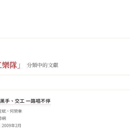
工樂隊」
分類中的文獻
黑手、交工 一路唱不停
哲斌、何榮幸
勞網
2009年2月