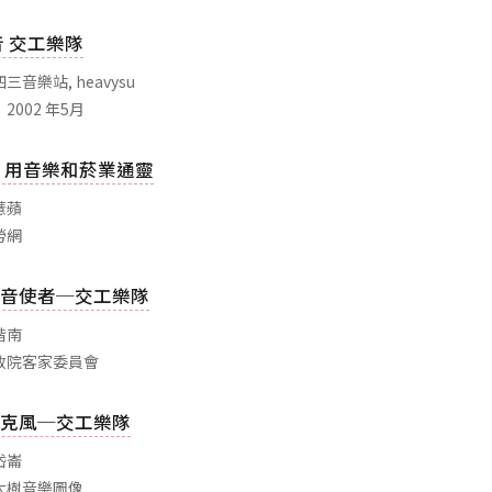
音 交工樂隊
音樂站, heavysu
2002 年5月
 用音樂和菸業通靈
薏蘋
勞網
音使者─交工樂隊
楷南
政院客家委員會
克風─交工樂隊
岱崙
大樹音樂圖像