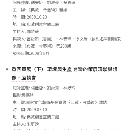
相關網站
記錄整理: 劉安怡、劉紋豪、吳嘉瑄
主 辦: 《典藏．今藝術》雜誌
關於
時 間: 2008.10.23
關於本站
地 點: 典藏創意空間二館
主持人: 鄭慧華
團隊成員
與談人: 呂岱如（書面）、林宏璋、徐文瑞（依姓名筆劃順序）
出版品
來源: 《典藏．今藝術》 第203期
發表日期:2009年8月
重回策展（下） 環境與生產 台灣的策展現狀與想
像．座談會
記錄整理: 楊佳蓉、劉紋豪、林妤玲
攝影:吳嘉瑄
主 辦:國家文化藝術基金會暨《典藏．今藝術》雜誌
時 間: 2009.07.10
地 點: 典藏創意空間二館
主持人: 朱庭逸