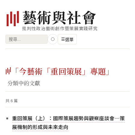
藝
術
與
社
會
批判性政治藝術創作暨策展實踐研究
搜
☰
選單
尋
關
瀏覽
鍵
「今藝術「重回策展」專題」
藝術家
字:
創作類型
分類中的文獻
專題
共 6 篇
索引
關鍵字
重回策展（上）：國際策展趨勢與觀察座談會─策
標籤雲
展機制的形成與未來走向