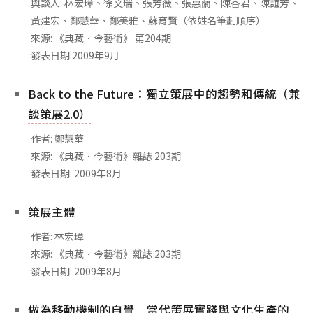
與談人: 林宏璋、徐文瑞、張芳薇、張惠蘭、陳香君、陳誼芳、
黃建宏、鄭慧華、鄭美雅、蘇育賢（依姓名筆劃順序）
來源: 《典藏．今藝術》 第204期
發表日期:2009年9月
Back to the Future：獨立策展中的趨勢和傳統（兼
談策展2.0）
作者: 鄭慧華
來源: 《典藏．今藝術》雜誌 203期
發表日期: 2009年8月
策展主體
作者: 林宏璋
來源: 《典藏．今藝術》雜誌 203期
發表日期: 2009年8月
做為移動機制的自覺─當代策展實踐與文化生產的