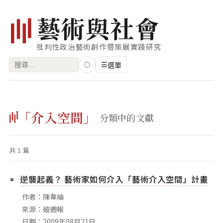
藝
術
與
社
會
批判性政治藝術創作暨策展實踐研究
搜
☰
選單
尋
關
瀏覽
鍵
「介入空間」
藝術家
分類中的文獻
字:
創作類型
共 1 篇
專題
索引
逆襲起義？ 藝術家如何介入「藝術介入空間」計畫
關鍵字
作者：陳韋綸
標籤雲
來源：破週報
日期：2009年08月21日