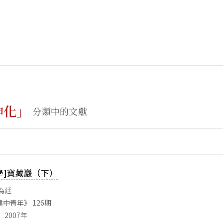
紳化」
分類中的文獻
學]寶藏巖（下）
為廷
中青年》 126期
 2007年