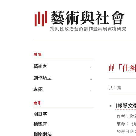
藝
術
與
社
會
批判性政治藝術創作暨策展實踐研究
瀏覽
「仕
藝術家
創作類型
共 1 篇
專題
索引
[報導文
關鍵字
作者： 陳
標籤雲
來源：《建
發表日期：
相關網站