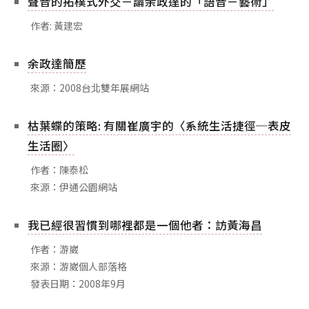
聲音的拓樸式外交－論余政達的「語音－藝術」
相關網站
作者: 黃建宏
關於
關於本站
余政達簡歷
團隊成員
來源：2008台北雙年展網站
出版品
枯葉蝶的策略: 有關崔廣宇的〈系統生活捷徑─表皮
生活圈〉
作者：陳泰松
來源：伊通公園網站
我已經很習慣到哪裡都是一個他者：訪黃海昌
作者：游崴
來源：游崴個人部落格
發表日期：2008年9月