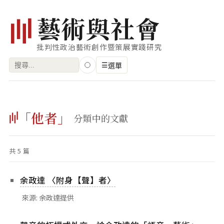
藝
術
與
社
會
批判性政治藝術創作暨策展實踐研究
搜
☰
選單
尋
關
瀏覽
鍵
「他者」
藝術家
分類中的文獻
字:
創作類型
共 5 篇
專題
索引
余政達 〈附身【聲】者〉
關鍵字
來源: 余政達提供
標籤雲