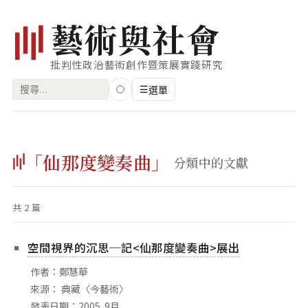
藝
術
與
社
會
批判性政治藝術創作暨策展實踐研究
搜
☰
選單
尋
關
瀏覽
鍵
「仙那度變奏曲」
藝術家
分類中的文獻
字:
創作類型
共 2 篇
專題
索引
空間視界的沉思─記<仙那度變奏曲>展出
關鍵字
作者：鄭慧華
標籤雲
來源： 典藏〈今藝術〉
發表日期：2005. 9月