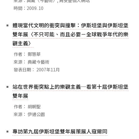
來源：典藏〈今藝術〉, 周安曼個人網站
相關網站
時間：2009. 10
關於
體現當代文明的衝突與撞擊：伊斯坦堡與伊斯坦堡
關於本站
雙年展〈不只可能、而且必要－全球戰爭年代的樂
團隊成員
觀主義〉
出版品
作者： 鄭慧華
來源： 典藏今藝術
發表日期： 2007年11月
站在世界衝突點上的樂觀主義─看第十屆伊斯坦堡
雙年展
作者： 胡朝聖
來源： 伊通公園
專訪第九屆伊斯坦堡雙年展策展人寇爾同