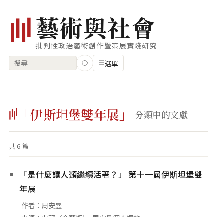
藝
術
與
社
會
批判性政治藝術創作暨策展實踐研究
搜
☰
選單
尋
關
瀏覽
鍵
「伊斯坦堡雙年展」
藝術家
分類中的文獻
字:
創作類型
共 6 篇
專題
索引
「是什麼讓人類繼續活著？」 第十一屆伊斯坦堡雙
關鍵字
年展
標籤雲
作者：周安曼