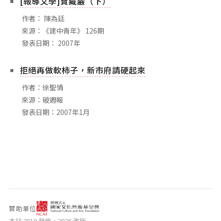
[報導文學]寶藏巖（下）
相關網站
作者： 陳為廷
關於
來源：《建中青年》 126期
關於本站
發表日期： 2007年
團隊成員
拒絕再做軟柿子，新市府請硬起來
出版品
作者：徐聖情
來源：破週報
發表日期：2007年1月
贊助單位
本站 2010 發佈，2026 改版