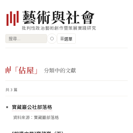
藝
術
與
社
會
批判性政治藝術創作暨策展實踐研究
搜
☰
選單
尋
關
瀏覽
鍵
「佔屋」
藝術家
分類中的文獻
字:
創作類型
共 3 篇
專題
索引
寶藏巖公社部落格
關鍵字
資料來源：寶藏巖部落格
標籤雲