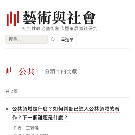
藝
術
與
社
會
批判性政治藝術創作暨策展實踐研究
搜
☰
選單
尋
關
瀏覽
鍵
「公共」
藝術家
分類中的文獻
字:
創作類型
共 2 篇
專題
索引
公共領域是什麼？如何判斷已進入公共領域的著
關鍵字
作？下一個難題是什麼？
標籤雲
作者：王珮儀