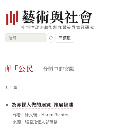
藝
術
與
社
會
批判性政治藝術創作暨策展實踐研究
搜
☰
選單
尋
關
瀏覽
鍵
「公民」
藝術家
分類中的文獻
字:
創作類型
共 1 篇
專題
索引
為赤裸人做的展覽–策展論述
關鍵字
作者：徐文瑞、Maren Richter
標籤雲
來源：張君玫個人部落格