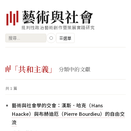
藝
術
與
社
會
批判性政治藝術創作暨策展實踐研究
搜
☰
選單
尋
關
瀏覽
鍵
「共和主義」
藝術家
分類中的文獻
字:
創作類型
共 1 篇
專題
索引
藝術與社會學的交會：漢斯．哈克（Hans
關鍵字
Haacke）與布赫迪厄（Pierre Bourdieu）的自由交
流
標籤雲