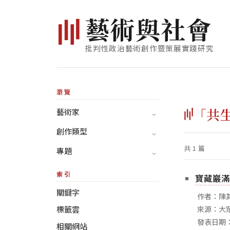
藝
術
與
社
會
批判性政治藝術創作暨策展實踐研究
瀏覽
「共
藝術家
創作類型
共 1 篇
專題
索引
寶藏巖滿
關鍵字
作者：陳
標籤雲
來源：大
發表日期：
相關網站