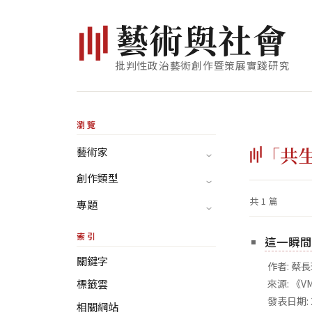
藝
術
與
社
會
批判性政治藝術創作暨策展實踐研究
瀏覽
「共
藝術家
創作類型
共 1 篇
專題
索引
這一瞬間
關鍵字
作者: 蔡
標籤雲
來源: 《VM
發表日期: 
相關網站