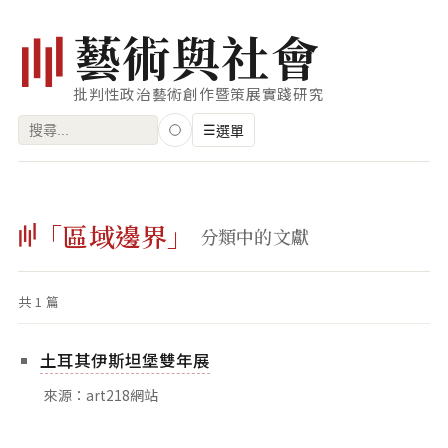
藝
術
與
社
會
批判性政治藝術創作暨策展實踐研究
搜
☰
選單
尋
關
瀏覽
鍵
「區域邊界」
藝術家
分類中的文獻
字:
創作類型
共 1 篇
專題
索引
土耳其伊斯坦堡雙年展
關鍵字
來源：art218網站
標籤雲