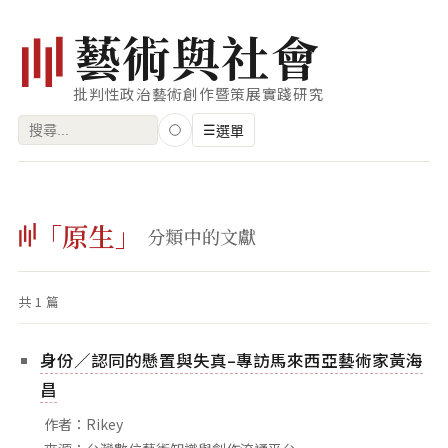
藝
術
與
社
會
批判性政治藝術創作暨策展實踐研究
搜
☰
選單
尋
關
瀏覽
鍵
「原生」
藝術家
分類中的文獻
字:
創作類型
共 1 篇
專題
索引
身份／認同的懸置與失真–專訪馬來西亞藝術家黃海
關鍵字
昌
標籤雲
作者：Rikey