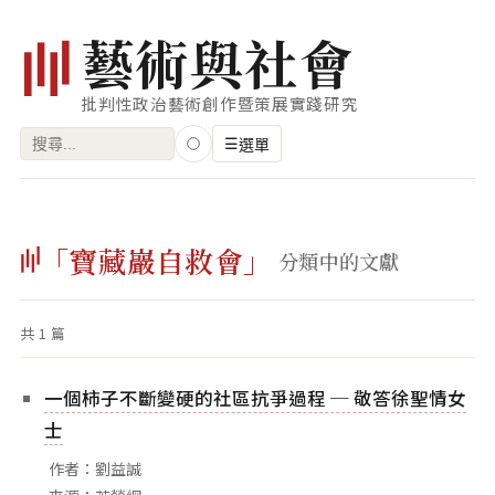
藝
術
與
社
會
批判性政治藝術創作暨策展實踐研究
搜
☰
選單
尋
關
瀏覽
鍵
「寶藏巖自救會」
藝術家
分類中的文獻
字:
創作類型
共 1 篇
專題
索引
一個柿子不斷變硬的社區抗爭過程 ─ 敬答徐聖情女
關鍵字
士
標籤雲
作者：劉益誠