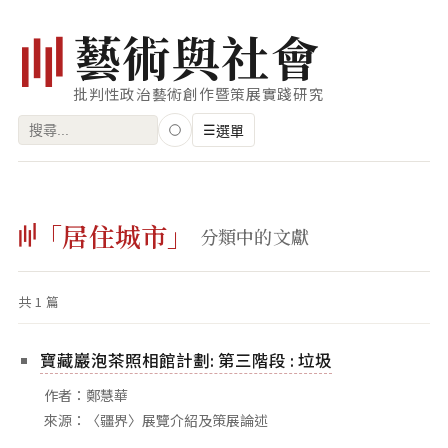
藝
術
與
社
會
批判性政治藝術創作暨策展實踐研究
搜
☰
選單
尋
關
瀏覽
鍵
「居住城市」
藝術家
分類中的文獻
字:
創作類型
共 1 篇
專題
索引
寶藏巖泡茶照相館計劃: 第三階段 : 垃圾
關鍵字
作者：鄭慧華
標籤雲
來源：〈疆界〉展覽介紹及策展論述