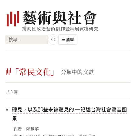
藝
術
與
社
會
批判性政治藝術創作暨策展實踐研究
搜
☰
選單
尋
關
瀏覽
鍵
「常民文化」
藝術家
分類中的文獻
字:
創作類型
共 3 篇
專題
索引
聽見，以及那些未被聽見的 ─記述台灣社會聲音圖
關鍵字
景
標籤雲
作者：鄭慧華