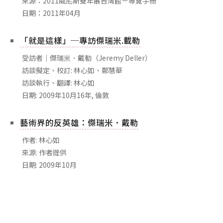
來源：2011威尼斯雙年展台灣館－導覽手冊
相關網站
日期：2011年04月
關於
「就是這樣」─專訪傑瑞米.載勒
關於本站
團隊成員
受訪者｜傑瑞米．戴勒（Jeremy Deller）
訪談擬定、校訂: 林心如、鄭慧華
出版品
訪談執行、翻譯: 林心如
日期: 2009年10月16年, 倫敦
藝術界的反英雄：傑瑞米．戴勒
作者: 林心如
來源: 作者提供
日期: 2009年10月