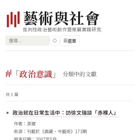
藝
術
與
社
會
批判性政治藝術創作暨策展實踐研究
搜
☰
選單
尋
關
瀏覽
鍵
「政治意識」
藝術家
分類中的文獻
字:
創作類型
共 1 篇
專題
索引
政治就在日常生活中：訪徐文瑞談「赤裸人」
關鍵字
作者：游崴
標籤雲
來源：刊載於《典藏‧今藝術》173期
發表日期：2007年5月