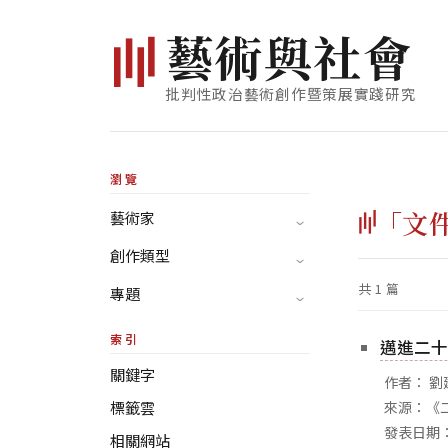
藝
術
與
社
會
批判性政治藝術創作暨策展實踐研究
瀏覽
「文
藝術家
創作類型
共 1 篇
專題
索引
邁進二十
關鍵字
作者： 劉
標籤雲
來源：《
發表日期：
相關網站