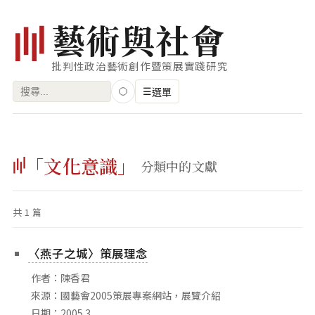
藝
術
與
社
會
批判性政治藝術創作暨策展實踐研究
搜
☰
選單
尋
關
瀏覽
鍵
「文化意識」
藝術家
分類中的文獻
字:
創作類型
共 1 篇
專題
索引
〈燕子之城〉策展理念
關鍵字
作者：陳香君
標籤雲
來源：國藝會2005策展專案網站，展覽介紹
日期：2005.3