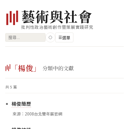
藝
術
與
社
會
批判性政治藝術創作暨策展實踐研究
搜
☰
選單
尋
關
瀏覽
鍵
「楊俊」
藝術家
分類中的文獻
字:
創作類型
共 5 篇
專題
索引
楊俊簡歷
關鍵字
來源：2008台北雙年展官網
標籤雲