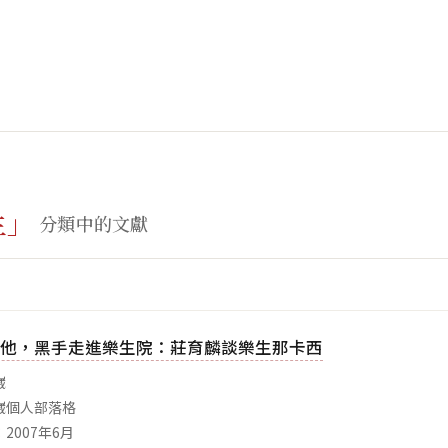
生」
分類中的文獻
他，黑手走進樂生院：莊育麟談樂生那卡西
崴
崴個人部落格
2007年6月