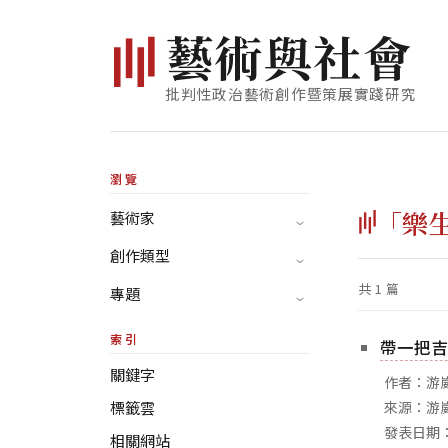
藝
術
與
社
會
批判性政治藝術創作暨策展實踐研究
瀏覽
「樂
藝術家
創作類型
共 1 篇
專題
索引
帶一把吉
關鍵字
作者：游
標籤雲
來源：游
發表日期：
相關網站