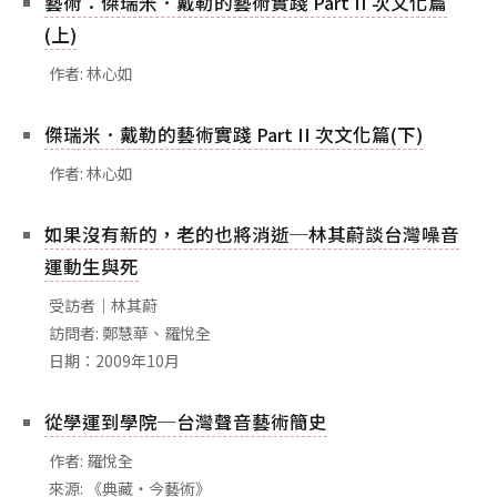
藝術：傑瑞米．戴勒的藝術實踐 Part II 次文化篇
相關網站
(上)
關於
作者: 林心如
關於本站
團隊成員
傑瑞米．戴勒的藝術實踐 Part II 次文化篇(下)
出版品
作者: 林心如
如果沒有新的，老的也將消逝─林其蔚談台灣噪音
運動生與死
受訪者｜林其蔚
訪問者: 鄭慧華、羅悅全
日期：2009年10月
從學運到學院─台灣聲音藝術簡史
作者: 羅悅全
來源: 《典藏‧今藝術》