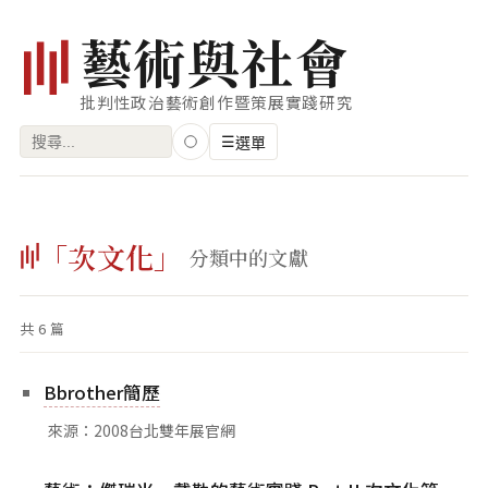
藝
術
與
社
會
批判性政治藝術創作暨策展實踐研究
搜
☰
選單
尋
關
瀏覽
鍵
「次文化」
藝術家
分類中的文獻
字:
創作類型
共 6 篇
專題
索引
Bbrother簡歷
關鍵字
來源：2008台北雙年展官網
標籤雲