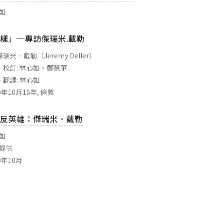
心如
樣」─專訪傑瑞米.載勒
米．戴勒（Jeremy Deller）
校訂: 林心如、鄭慧華
翻譯: 林心如
09年10月16年, 倫敦
反英雄：傑瑞米．戴勒
心如
者提供
09年10月