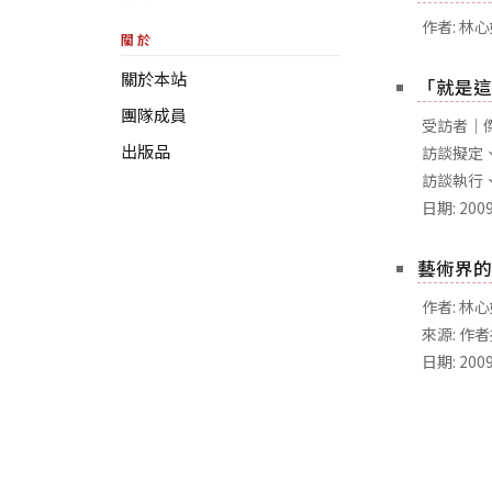
作者: 林
關於
關於本站
「就是這
團隊成員
受訪者｜傑瑞
出版品
訪談擬定、
訪談執行、
日期: 20
藝術界的
作者: 林
來源: 作
日期: 20