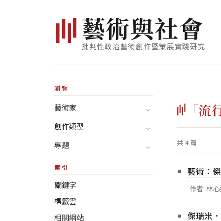
藝
術
與
社
會
批判性政治藝術創作暨策展實踐研究
瀏覽
「流
藝術家
創作類型
共 4 篇
專題
索引
藝術：傑瑞
關鍵字
作者: 林
標籤雲
傑瑞米．戴
相關網站