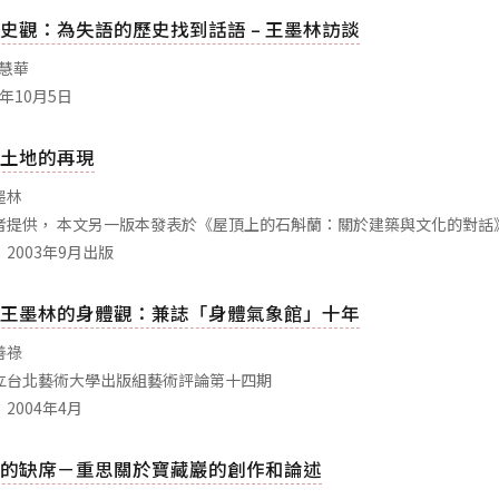
史觀：為失語的歷史找到話語 – 王墨林訪談
鄭慧華
9年10月5日
土地的再現
墨林
者提供， 本文另一版本發表於《屋頂上的石斛蘭：關於建築與文化的對話
2003年9月出版
王墨林的身體觀：兼誌「身體氣象館」十年
善祿
立台北藝術大學出版組藝術評論第十四期
2004年4月
的缺席－重思關於寶藏巖的創作和論述