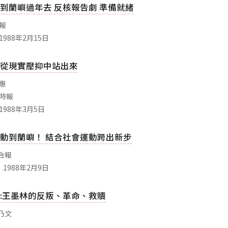
到蘭嶼過年去 反核報告劇 準備就緒
生報
1988年2月15日
從現實壓抑中站出來
淑惠
國時報
1988年3月5日
動到蘭嶼！ 結合社會運動跨出新步
合報
1988年2月9日
:王墨林的反叛、革命、救贖
乃文