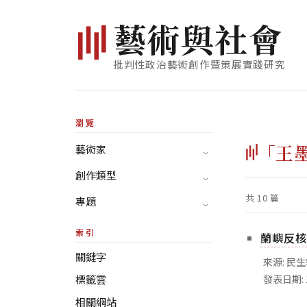
藝
術
與
社
會
批判性政治藝術創作暨策展實踐研究
瀏覽
「王
藝術家
創作類型
共 10 篇
專題
索引
蘭嶼反核
關鍵字
來源: 民
標籤雲
發表日期: 
相關網站