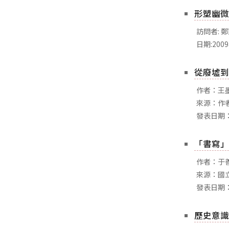
形塑幽微
訪問者: 
日期:200
從廢墟到
作者：王
來源：作
發表日期：
「書寫」
作者：于
來源：國
發表日期：
歷史意識