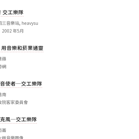
音 交工樂隊
音樂站, heavysu
2002 年5月
 用音樂和菸業通靈
薏蘋
勞網
音使者─交工樂隊
楷南
政院客家委員會
克風─交工樂隊
岱崙
大樹音樂圖像