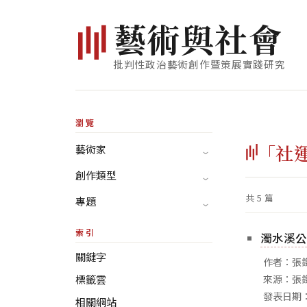
藝
術
與
社
會
批判性政治藝術創作暨策展實踐研究
瀏覽
「社
藝術家
創作類型
共 5 篇
專題
索引
濁水溪公
關鍵字
作者：張
標籤雲
來源：張鐵志
發表日期：
相關網站